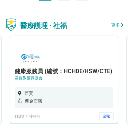
醫療護理 · 社福
更多
健康服務員 (編號：HCHDE/HSW/CTE)
基督教靈實協會
西貢
薪金面議
刊登於 10小時前
全職