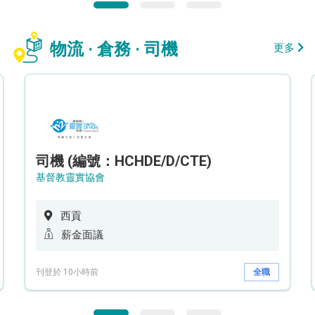
物流 · 倉務 · 司機
更多
司機 (編號：HCHDE/D/CTE)
基督教靈實協會
西貢
薪金面議
刊登於 10小時前
全職