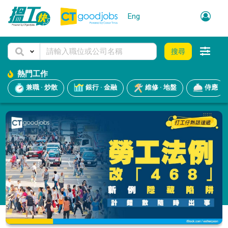
Eng
搜尋
熱門工作
兼職 · 炒散
銀行 · 金融
維修 · 地盤
侍應