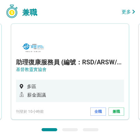
兼職
更多
助理復康服務員 (編號：RSD/ARSW/CTE)
基督教靈實協會
多區
薪金面議
刊登於 10小時前
全職
兼職