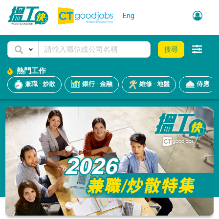
Eng
搜尋
熱門工作
兼職 · 炒散
銀行 · 金融
維修 · 地盤
侍應