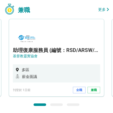
兼職
更多
助理復康服務員 (編號：RSD/ARSW/CTE)
基督教靈實協會
多區
薪金面議
刊登於 1日前
全職
兼職