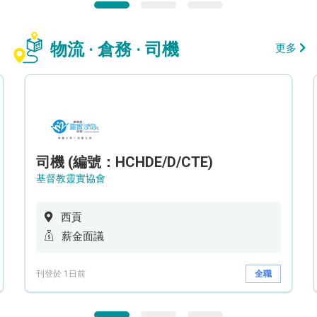
物流 · 倉務 · 司機
更多
司機 (編號：HCHDE/D/CTE)
基督教靈實協會
西貢
薪金面議
刊登於 1日前
全職