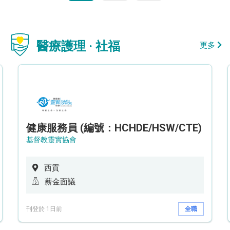
醫療護理 · 社福
更多
健康服務員 (編號：HCHDE/HSW/CTE)
基督教靈實協會
西貢
薪金面議
刊登於 1日前
全職