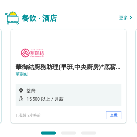
餐飲 · 酒店
更多
華御結廚務助理(早班,中央廚房)*底薪可達$15.5k* (5天工作週)
華御結
荃灣
15,500 以上 / 月薪
刊登於 2小時前
全職