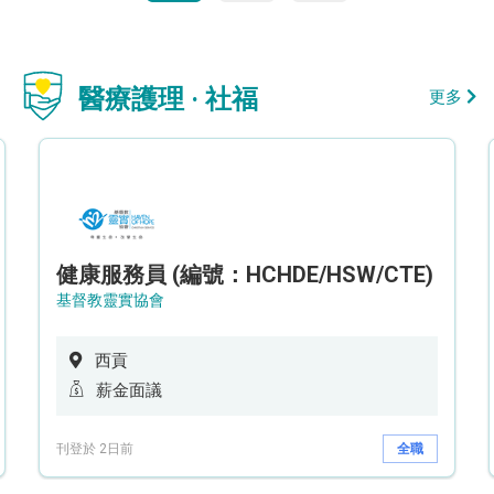
醫療護理 · 社福
更多
健康服務員 (編號：HCHDE/HSW/CTE)
基督教靈實協會
西貢
薪金面議
刊登於 2日前
全職