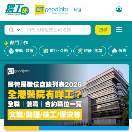
Eng
搜尋
熱門工作
兼職 · 炒散
銀行 · 金融
維修 · 地盤
侍應