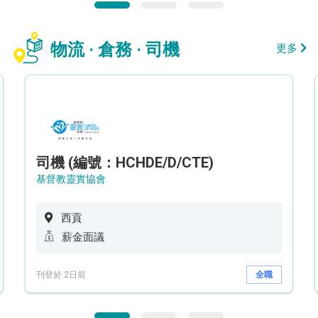
物流 · 倉務 · 司機
更多
司機 (編號：HCHDE/D/CTE)
基督教靈實協會
西貢
薪金面議
刊登於 2日前
全職