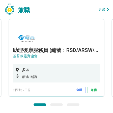
兼職
更多
助理復康服務員 (編號：RSD/ARSW/CTE)
基督教靈實協會
多區
薪金面議
刊登於 2日前
全職
兼職