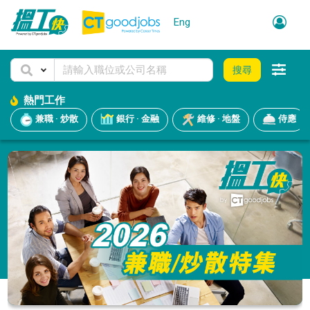
Eng
搜尋
熱門工作
兼職 · 炒散
銀行 · 金融
維修 · 地盤
侍應