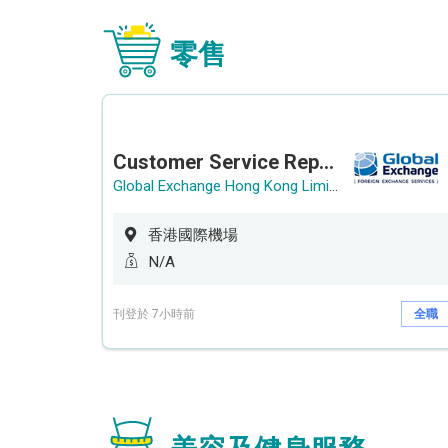
零售
Customer Service Representative (Airport)
Global Exchange Hong Kong Limited
香港國際機場
N/A
刊登於 7小時前
全職