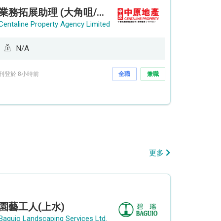
業務拓展助理 (大角咀/荔枝角/九龍塘)
Centaline Property Agency Limited
N/A
刊登於 8小時前
全職
兼職
更多
園藝工人(上水)
Baguio Landscaping Services Ltd.