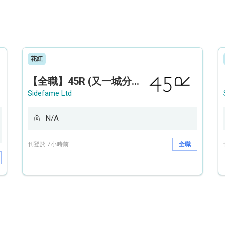
花紅
【全職】45R (又一城分店) Sales Operation Assistant 銷售營運助理【永久保證佣金+新人獎金$3,000】
Sidefame Ltd
N/A
刊登於 7小時前
全職