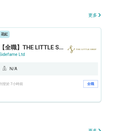
更多
花紅
【全職】THE LITTLE SHOP (利園分店) Sales Operation Assistant 銷售營運助理【永久保證佣金+新人獎金$3,000】
Sidefame Ltd
N/A
刊登於 7小時前
全職
更多