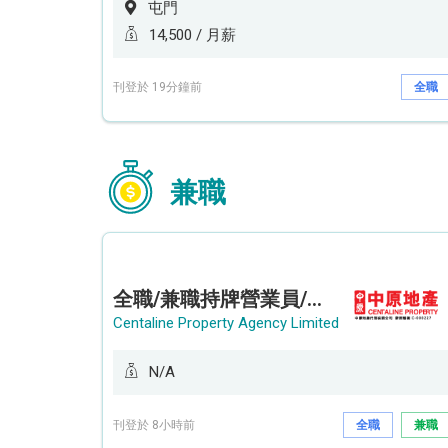
屯門
14,500 / 月薪
刊登於 19分鐘前
全職
兼職
全職/兼職持牌營業員/持牌地產代理 (長沙灣/將軍澳/油塘)
Centaline Property Agency Limited
N/A
刊登於 8小時前
全職
兼職