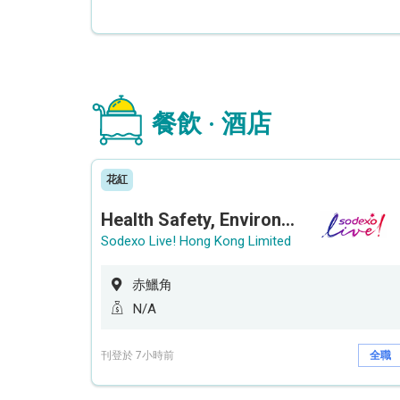
餐飲 · 酒店
花紅
Health Safety, Environment & Quality Assurance Officer (Maternity cover – 5 months contract)
Sodexo Live! Hong Kong Limited
赤鱲角
N/A
刊登於 7小時前
全職