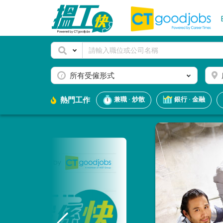
所有受僱形式
熱門工作
兼職 · 炒散
銀行 · 金融