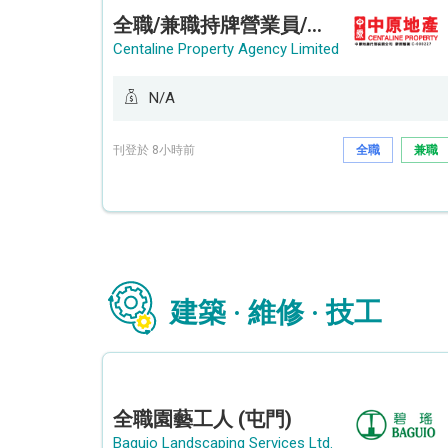
全職/兼職持牌營業員/持牌地產代理 (長沙灣/將軍澳/油塘)
Centaline Property Agency Limited
N/A
刊登於 8小時前
全職
兼職
建築 · 維修 · 技工
全職園藝工人 (屯門)
Baguio Landscaping Services Ltd.