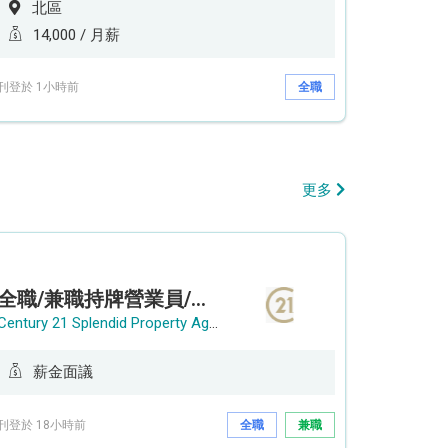
北區
14,000 / 月薪
刊登於 1小時前
全職
更多
全職/兼職持牌營業員/持牌地產代理
Century 21 Splendid Property Agency
薪金面議
刊登於 18小時前
全職
兼職