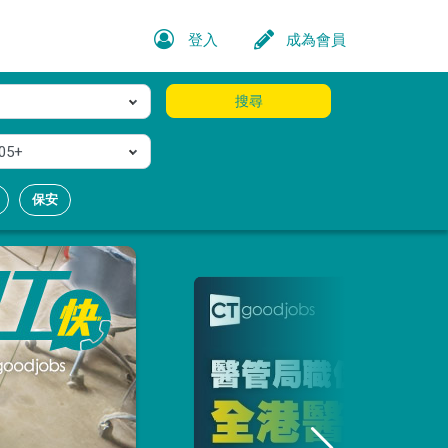
登入
成為會員
搜尋
05+
保安