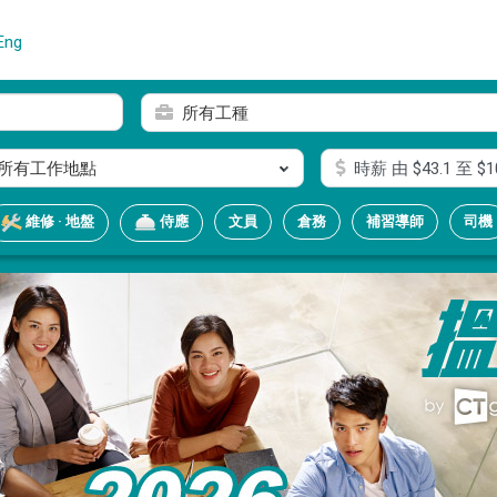
Eng
所有工種
所有工作地點
時薪
由 $
43.1
至 $
1
文員
倉務
補習導師
司機
維修 · 地盤
侍應