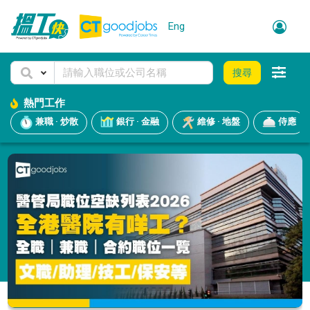
Eng
搜尋
熱門工作
兼職 · 炒散
銀行 · 金融
維修 · 地盤
侍應