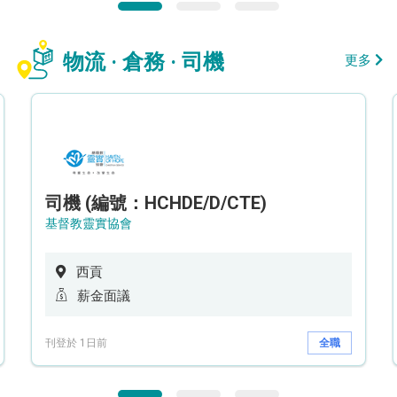
物流 · 倉務 · 司機
更多
司機 (編號：HCHDE/D/CTE)
基督教靈實協會
西貢
薪金面議
刊登於 1日前
全職