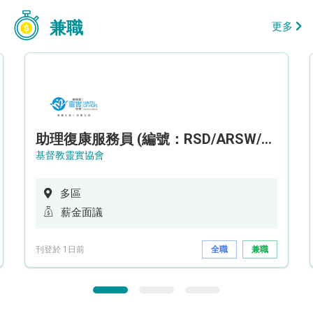
兼職
更多
助理復康服務員 (編號：RSD/ARSW/CTE)
基督教靈實協會
多區
薪金面議
刊登於 1日前
全職
兼職