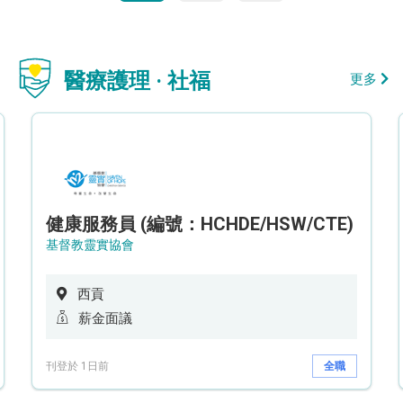
醫療護理 · 社福
更多
健康服務員 (編號：HCHDE/HSW/CTE)
基督教靈實協會
西貢
薪金面議
刊登於 1日前
全職