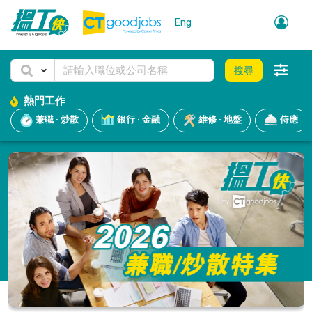
Eng
搜尋
熱門工作
兼職 · 炒散
銀行 · 金融
維修 · 地盤
侍應