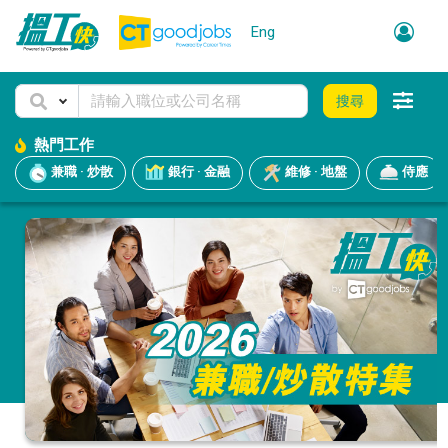
Eng
搜尋
熱門工作
兼職 · 炒散
銀行 · 金融
維修 · 地盤
侍應