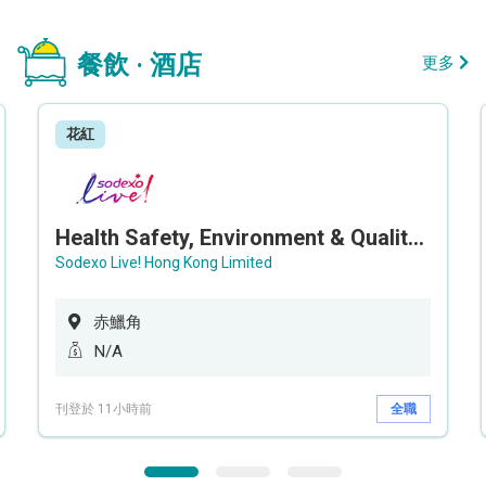
餐飲 · 酒店
更多
花紅
Health Safety, Environment & Quality Assurance Officer (Maternity cover – 5 months contract)
Sodexo Live! Hong Kong Limited
赤鱲角
N/A
刊登於 11小時前
全職