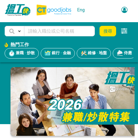
Eng
搜尋
熱門工作
兼職 · 炒散
銀行 · 金融
維修 · 地盤
侍應