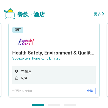
餐飲 · 酒店
更多
花紅
Health Safety, Environment & Quality Assurance Officer (Maternity cover – 5 months contract)
Sodexo Live! Hong Kong Limited
赤鱲角
N/A
刊登於 8小時前
全職