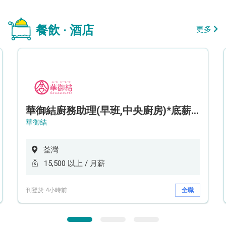
餐飲 · 酒店
更多
華御結廚務助理(早班,中央廚房)*底薪可達$15.5k* (5天工作週)
華御結
荃灣
15,500 以上 / 月薪
刊登於 4小時前
全職