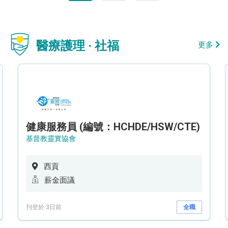
醫療護理 · 社福
更多
健康服務員 (編號：HCHDE/HSW/CTE)
基督教靈實協會
西貢
薪金面議
刊登於 3日前
全職