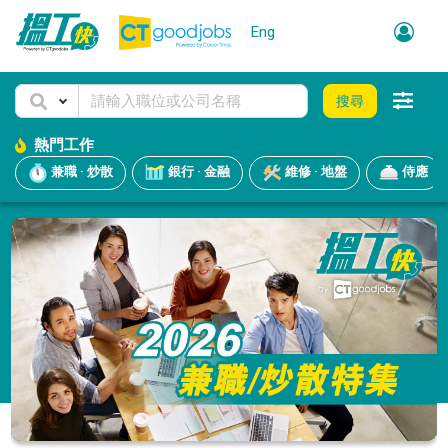
Eng
搜尋
熱門工作
兼職 · 炒散
銀行 · 金融
維修 · 地盤
侍應