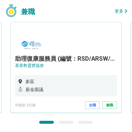
兼職
更多
助理復康服務員 (編號：RSD/ARSW/CTE)
基督教靈實協會
多區
薪金面議
刊登於 2日前
全職
兼職