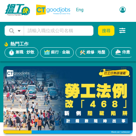
Eng
搜尋
熱門工作
兼職 · 炒散
銀行 · 金融
維修 · 地盤
侍應