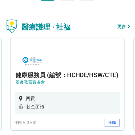
醫療護理 · 社福
更多
健康服務員 (編號：HCHDE/HSW/CTE)
基督教靈實協會
西貢
薪金面議
刊登於 2日前
全職