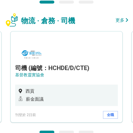
物流 · 倉務 · 司機
更多
司機 (編號：HCHDE/D/CTE)
基督教靈實協會
西貢
薪金面議
刊登於 2日前
全職