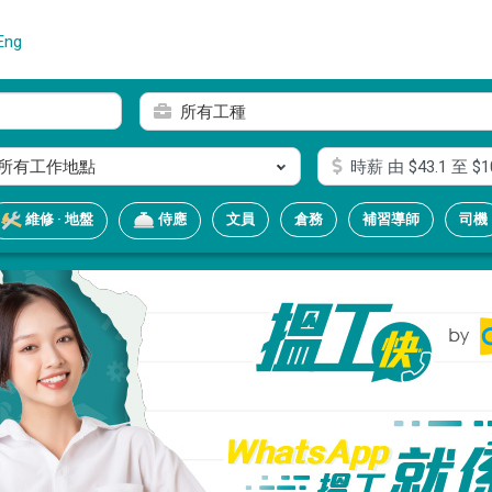
Eng
所有工種
所有工作地點
時薪
由 $
43.1
至 $
1
文員
倉務
補習導師
司機
維修 · 地盤
侍應