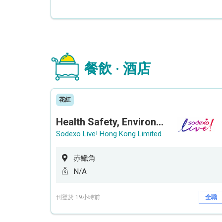
餐飲 · 酒店
花紅
Health Safety, Environment & Quality Assurance Officer (Maternity cover – 5 months contract)
Sodexo Live! Hong Kong Limited
赤鱲角
N/A
刊登於 19小時前
全職