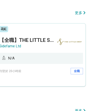
更多
花紅
【全職】THE LITTLE SHOP (利園分店) Sales Operation Assistant 銷售營運助理【永久保證佣金+新人獎金$3,000】
Sidefame Ltd
N/A
刊登於 20小時前
全職
更多