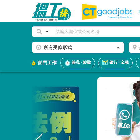
所有受僱形式
熱門工作
兼職 · 炒散
銀行 · 金融