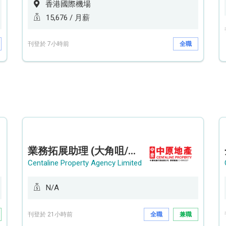
香港國際機場
15,676 / 月薪
刊登於 7小時前
全職
業務拓展助理 (大角咀/荔枝角/九龍塘)
Centaline Property Agency Limited
N/A
刊登於 21小時前
全職
兼職