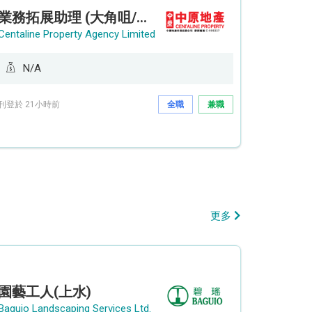
業務拓展助理 (大角咀/荔枝角/九龍塘)
Centaline Property Agency Limited
N/A
刊登於 21小時前
全職
兼職
更多
園藝工人(上水)
Baguio Landscaping Services Ltd.