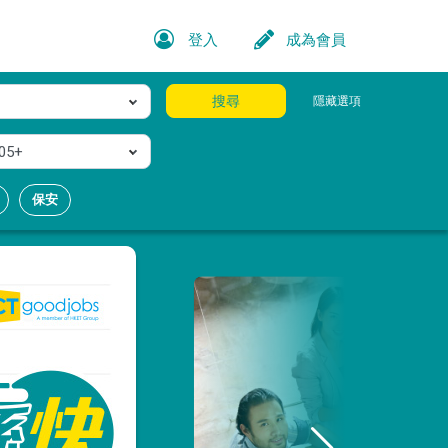
登入
成為會員
搜尋
隱藏選項
05+
保安