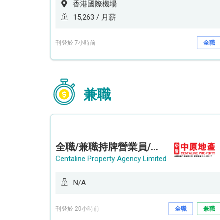
香港國際機場
15,263 / 月薪
刊登於 7小時前
全職
兼職
全職/兼職持牌營業員/持牌地產代理 (長沙灣/將軍澳/油塘)
Centaline Property Agency Limited
N/A
刊登於 20小時前
全職
兼職