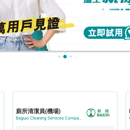
廁所清潔員(機場)
Baguio Cleaning Services Company Limited