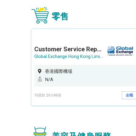
零售
Customer Service Representative (Airport)
Global Exchange Hong Kong Limited
香港國際機場
N/A
刊登於 20小時前
全職