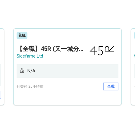
花紅
【全職】45R (又一城分店) Sales Operation Assistant 銷售營運助理【永久保證佣金+新人獎金$3,000】
Sidefame Ltd
N/A
刊登於 20小時前
全職