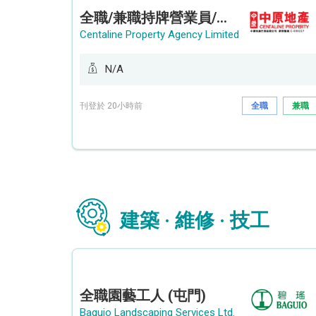
全職/兼職持牌營業員/持牌地產代理 (長沙灣/將軍澳/油塘)
Centaline Property Agency Limited
N/A
刊登於 20小時前
全職
兼職
建築 · 維修 · 技工
全職園藝工人 (屯門)
Baguio Landscaping Services Ltd.