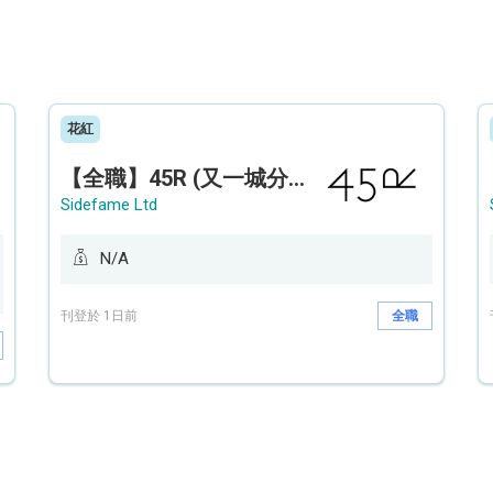
花紅
【全職】45R (又一城分店) Sales Operation Assistant 銷售營運助理【永久保證佣金+新人獎金$3,000】
Sidefame Ltd
N/A
刊登於 1日前
全職