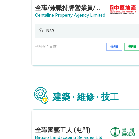
全職/兼職持牌營業員/持牌地產代理 (長沙灣/將軍澳/油塘)
Centaline Property Agency Limited
N/A
刊登於 1日前
全職
兼職
建築 · 維修 · 技工
全職園藝工人 (屯門)
Baguio Landscaping Services Ltd.