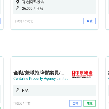
香港國際機場
26,000 / 月薪
刊登於 1小時前
全職
全職/兼職持牌營業員/持牌地產代理 (長沙灣/將軍澳/油塘)
Centaline Property Agency Limited
N/A
刊登於 1日前
全職
兼職