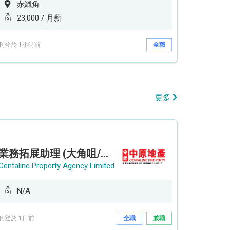
赤鱲角
23,000 / 月薪
刊登於 1小時前
全職
更多
業務拓展助理 (大角咀/荔枝角/九龍塘)
Centaline Property Agency Limited
N/A
刊登於 1日前
全職
兼職