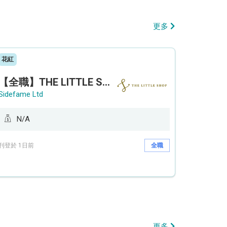
更多
花紅
【全職】THE LITTLE SHOP (利園分店) Sales Operation Assistant 銷售營運助理【永久保證佣金+新人獎金$3,000】
Sidefame Ltd
N/A
刊登於 1日前
全職
更多