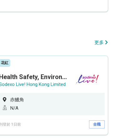
更多
花紅
Health Safety, Environment & Quality Assurance Officer (Maternity cover – 5 months contract)
Sodexo Live! Hong Kong Limited
赤鱲角
N/A
刊登於 1日前
全職