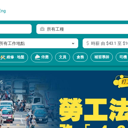
Eng
所有工種
所有工作地點
時薪
由 $
43.1
至 $
1
文員
倉務
補習導師
司機
維修 · 地盤
侍應