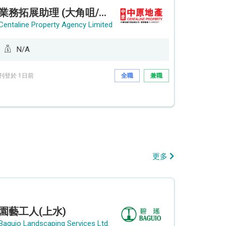
業務拓展助理 (大角咀/荔枝角/九龍塘)
Centaline Property Agency Limited
N/A
刊登於 1日前
全職
兼職
更多
園藝工人(上水)
Baguio Landscaping Services Ltd.