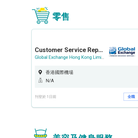
零售
Customer Service Representative (Airport)
Global Exchange Hong Kong Limited
香港國際機場
N/A
刊登於 1日前
全職