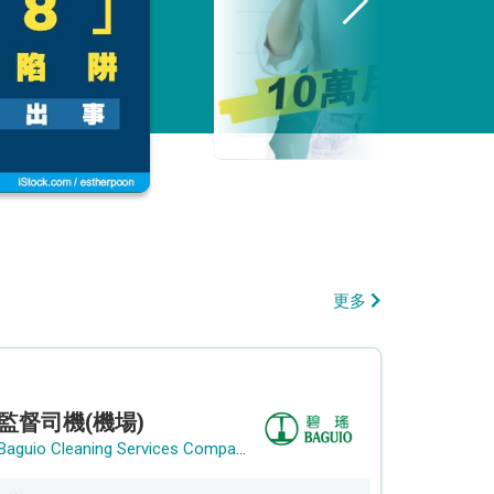
更多
監督司機(機場)
Baguio Cleaning Services Company Limited