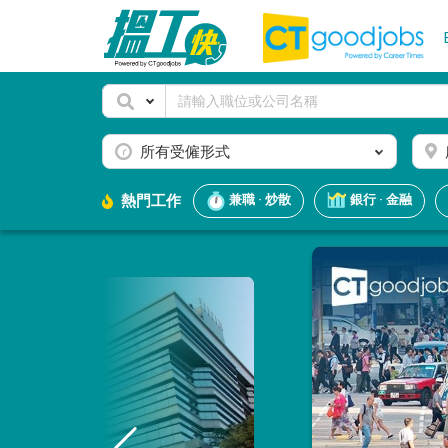
所有受僱形式
熱門工作
兼職 · 炒散
銀行 · 金融