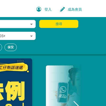
登入
成為會員
搜尋
05+
保安