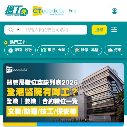
Eng
搜尋
熱門工作
兼職 · 炒散
銀行 · 金融
維修 · 地盤
侍應