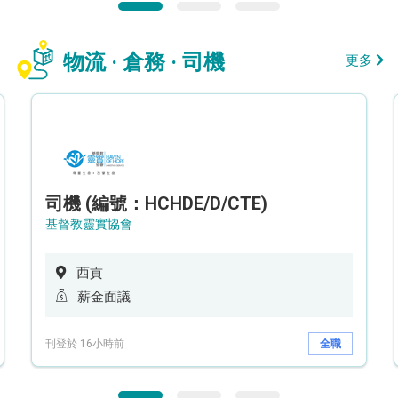
物流 · 倉務 · 司機
更多
司機 (編號：HCHDE/D/CTE)
基督教靈實協會
西貢
薪金面議
刊登於 16小時前
全職