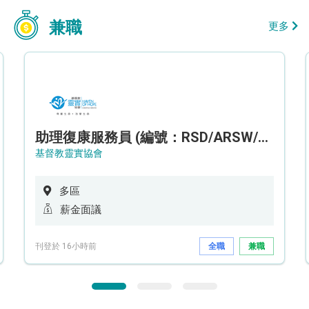
兼職
更多
助理復康服務員 (編號：RSD/ARSW/CTE)
基督教靈實協會
多區
薪金面議
刊登於 16小時前
全職
兼職