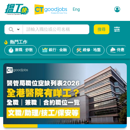
Eng
搜尋
熱門工作
兼職 · 炒散
銀行 · 金融
維修 · 地盤
侍應