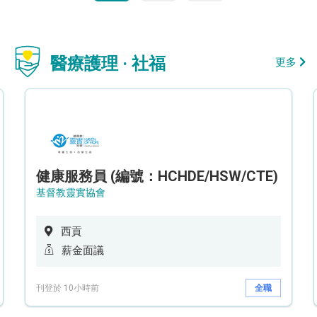
醫療護理 · 社福
更多
健康服務員 (編號：HCHDE/HSW/CTE)
基督教靈實協會
西貢
薪金面議
刊登於 10小時前
全職