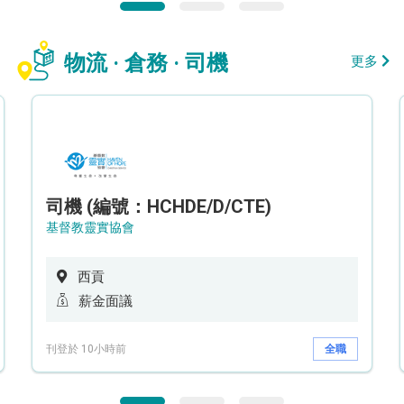
物流 · 倉務 · 司機
更多
司機 (編號：HCHDE/D/CTE)
基督教靈實協會
西貢
薪金面議
刊登於 10小時前
全職