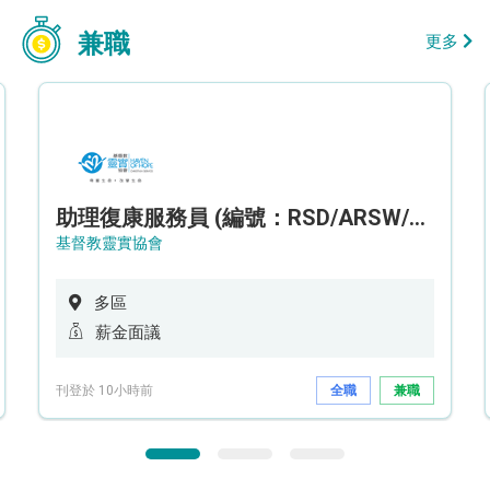
兼職
更多
助理復康服務員 (編號：RSD/ARSW/CTE)
基督教靈實協會
多區
薪金面議
刊登於 10小時前
全職
兼職