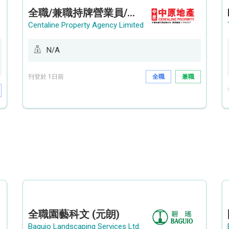
全職/兼職持牌營業員/持牌地產代理 (長沙灣/將軍澳/油塘)
Centaline Property Agency Limited
N/A
刊登於 1日前
全職
兼職
全職園藝科文 (元朗)
Baguio Landscaping Services Ltd.