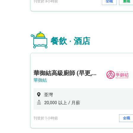
刊登於 3小時前
全職
兼職
餐飲 · 酒店
華御結高級廚師 (早更,中央廚房)*底薪可達20k* (5天工作週)
華御結
荃灣
20,000 以上 / 月薪
刊登於 1小時前
全職