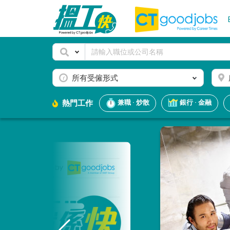
所有受僱形式
熱門工作
兼職 · 炒散
銀行 · 金融