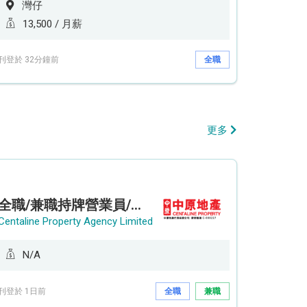
灣仔
13,500 / 月薪
刊登於 32分鐘前
全職
更多
全職/兼職持牌營業員/持牌地產代理 (長沙灣/將軍澳/油塘)
Centaline Property Agency Limited
N/A
刊登於 1日前
全職
兼職