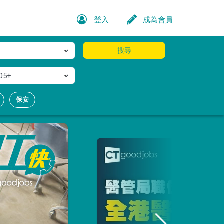
登入
成為會員
搜尋
05+
保安