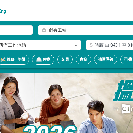
Eng
所有工種
所有工作地點
時薪
由 $
43.1
至 $
1
文員
倉務
補習導師
司機
維修 · 地盤
侍應