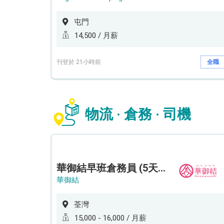
屯門
14,500 / 月薪
刊登於 21小時前
全職
物流 · 倉務 · 司機
華御結早班倉務員 (5天工作週)
華御結
荃灣
15,000 - 16,000 / 月薪