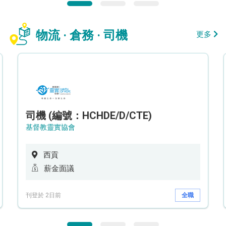
物流 · 倉務 · 司機
更多
司機 (編號：HCHDE/D/CTE)
基督教靈實協會
西貢
薪金面議
刊登於 2日前
全職