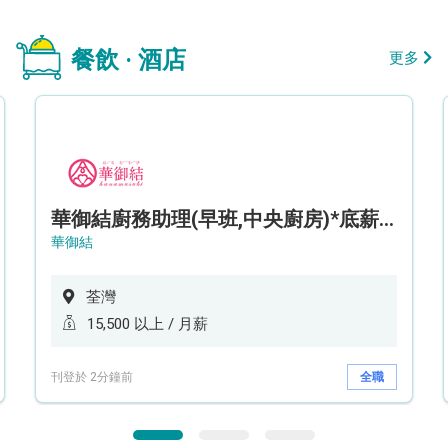
餐飲 · 酒店
更多
華御結廚務助理(早班,中央廚房)*底薪可達$15.5k* (5天工作週)
華御結
荃灣
15,500 以上 / 月薪
刊登於 2分鐘前
全職