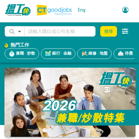
Eng
搜尋
熱門工作
兼職 · 炒散
銀行 · 金融
維修 · 地盤
侍應