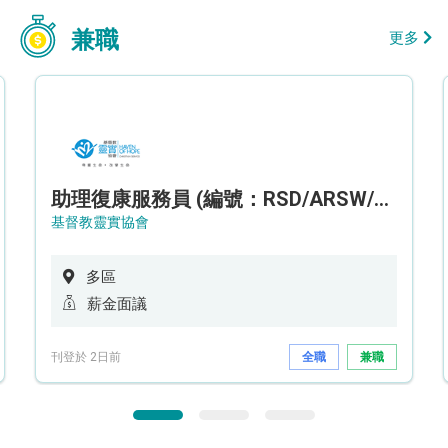
兼職
更多
助理復康服務員 (編號：RSD/ARSW/CTE)
基督教靈實協會
多區
薪金面議
刊登於 2日前
全職
兼職