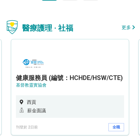
醫療護理 · 社福
更多
健康服務員 (編號：HCHDE/HSW/CTE)
基督教靈實協會
西貢
薪金面議
刊登於 2日前
全職