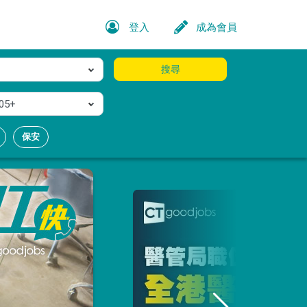
登入
成為會員
搜尋
05+
保安