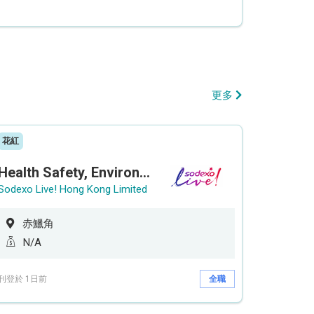
更多
花紅
Health Safety, Environment & Quality Assurance Officer (Maternity cover – 5 months contract)
Sodexo Live! Hong Kong Limited
赤鱲角
N/A
刊登於 1日前
全職