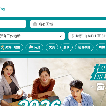
Eng
所有工種
所有工作地點
時薪
由 $
43.1
至 $
1
文員
倉務
補習導師
司機
維修 · 地盤
侍應