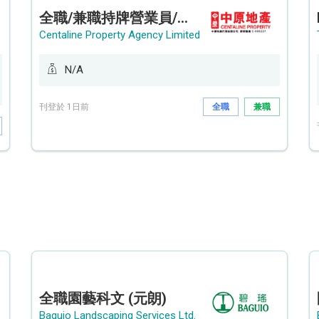
全職/兼職持牌營業員/持牌地產代理 (長沙灣/將軍澳/油塘)
Centaline Property Agency Limited
N/A
刊登於 1日前
全職
兼職
全職園藝科文 (元朗)
Baguio Landscaping Services Ltd.