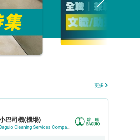
更多
小巴司機(機場)
Baguio Cleaning Services Company Limited