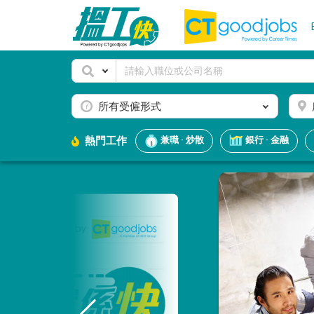
所有受僱形式
熱門工作
兼職 · 炒散
銀行 · 金融