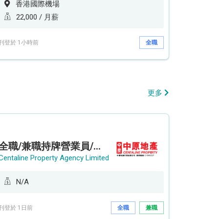
香港國際機場
22,000 / 月薪
刊登於 1小時前
全職
更多
全職/兼職持牌營業員/持牌地產代理 (長沙灣/將軍澳/油塘)
Centaline Property Agency Limited
N/A
刊登於 1日前
全職
兼職