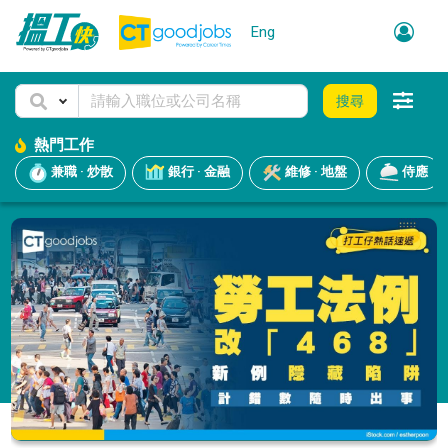
Eng
搜尋
熱門工作
兼職 · 炒散
銀行 · 金融
維修 · 地盤
侍應