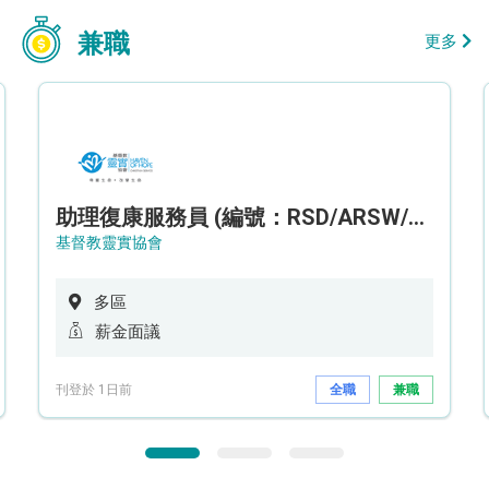
兼職
更多
助理復康服務員 (編號：RSD/ARSW/CTE)
基督教靈實協會
多區
薪金面議
刊登於 1日前
全職
兼職