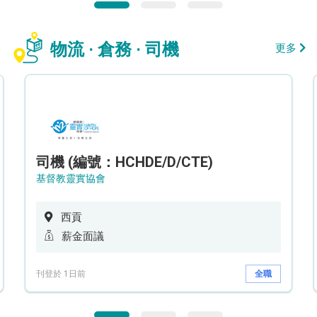
物流 · 倉務 · 司機
更多
司機 (編號：HCHDE/D/CTE)
基督教靈實協會
西貢
薪金面議
刊登於 1日前
全職