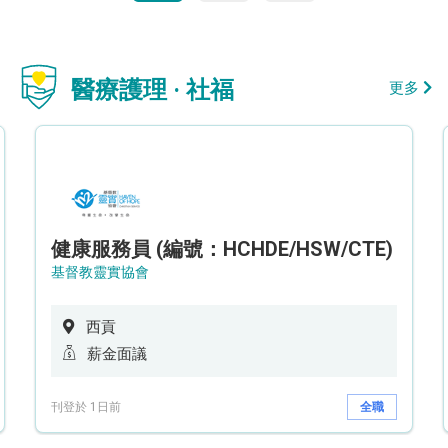
醫療護理 · 社福
更多
健康服務員 (編號：HCHDE/HSW/CTE)
基督教靈實協會
西貢
薪金面議
刊登於 1日前
全職