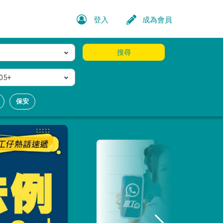
登入
成為會員
搜尋
05+
保安