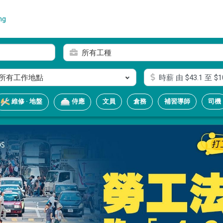
ng
所有工種
所有工作地點
時薪
由 $
43.1
至 $
1
文員
倉務
補習導師
司機
維修 · 地盤
侍應