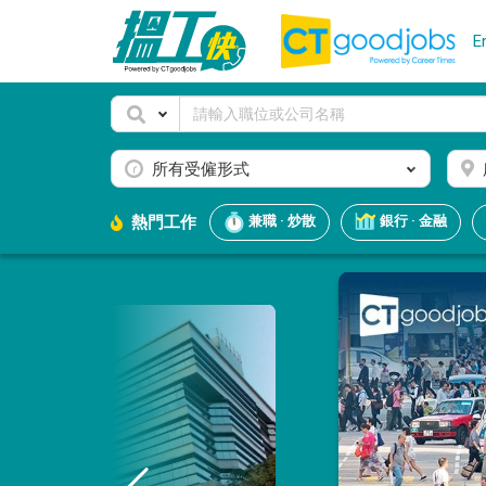
E
所有受僱形式
熱門工作
兼職 · 炒散
銀行 · 金融