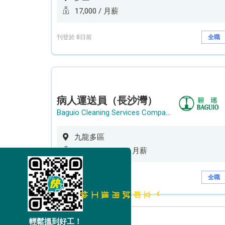
17,000 / 月薪
刊登於 8日前
全職
病人運送員（長沙灣）
Baguio Cleaning Services Company Limited
九龍多區
14,508 - 14,808 / 月薪
刊登於 9日前
全職
立即試用搵工快
輕鬆搵到好工！