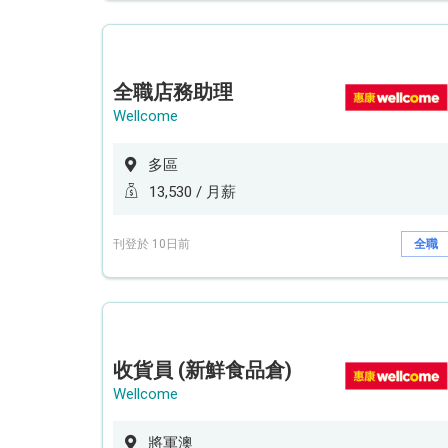
全職店務助理
Wellcome
多區
13,530 / 月薪
刊登於 10日前
全職
收貨員 (新鮮食品倉)
Wellcome
將軍澳