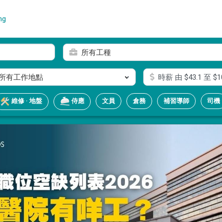
ng
所有工種
所有工作地點
時薪
由 $
43.1
至 $
1
文員
倉務
補習導師
司機
維修 · 地盤
侍應