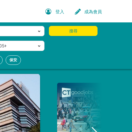
登入
成為會員
搜尋
05+
保安