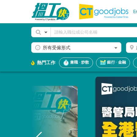
E
所有受僱形式
熱門工作
兼職 · 炒散
銀行 · 金融