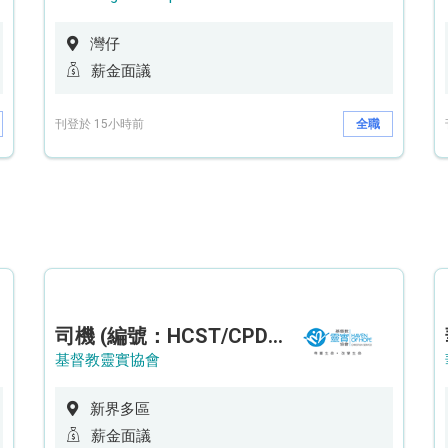
灣仔
薪金面議
刊登於 15小時前
全職
司機 (編號：HCST/CPD/CTE)
基督教靈實協會
新界多區
薪金面議