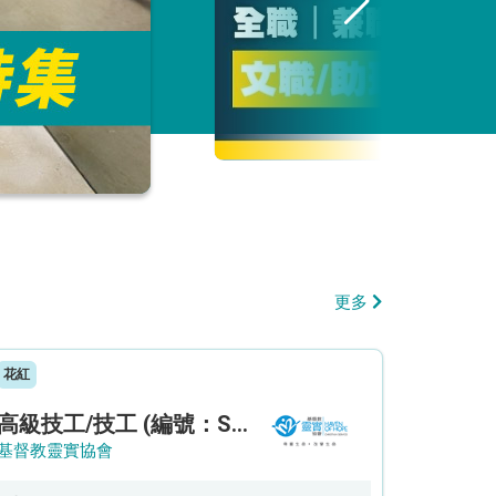
更多
花紅
高級技工/技工 (編號：SSO/FM/A/CTE)
基督教靈實協會