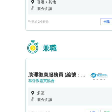
香港 > 其他
薪金面議
刊登於 2小時前
全職
兼職
助理復康服務員 (編號：RSD/ARSW/CTE)
基督教靈實協會
多區
薪金面議