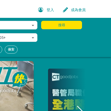
登入
成為會員
搜尋
05+
保安