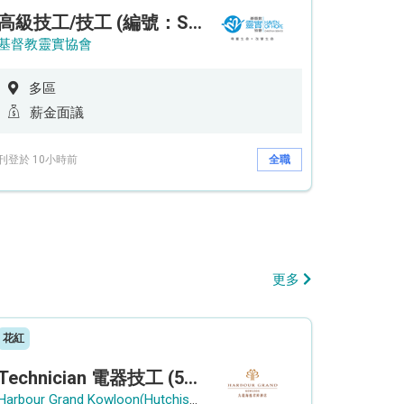
高級技工/技工 (編號：SSO/FM/A/CTE)
基督教靈實協會
多區
薪金面議
刊登於 10小時前
全職
更多
花紅
Technician 電器技工 (5-Day Work Week)
Harbour Grand Kowloon(Hutchison Hotel Hong Kong Limited)