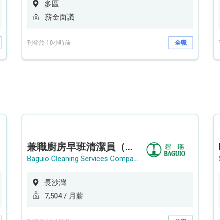
多區
薪金面議
刊登於 10小時前
全職
兼職廚房早班清潔員（長沙灣）
Baguio Cleaning Services Company Limited
長沙灣
7,504 / 月薪