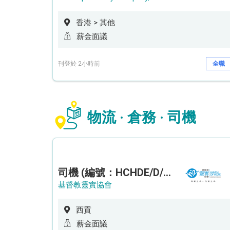
香港 > 其他
薪金面議
刊登於 2小時前
全職
物流 · 倉務 · 司機
司機 (編號：HCHDE/D/CTE)
基督教靈實協會
西貢
薪金面議