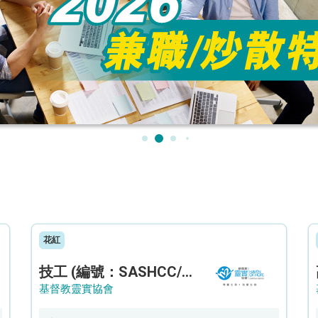
花紅
技工 (編號：SASHCC/A/CTE)
基督教靈實協會