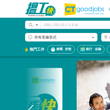
所有受僱形式
熱門工作
兼職 · 炒散
銀行 · 金融