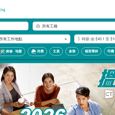
Eng
所有工種
所有工作地點
時薪
由 $
43.1
至 $
1
文員
倉務
補習導師
司機
維修 · 地盤
侍應