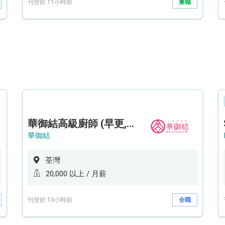
刊登於 11小時前
兼職
華御結高級廚師 (早更,中央廚房)*底薪可達20k* (5天工作週)
華御結
荃灣
20,000 以上 / 月薪
刊登於 13小時前
全職