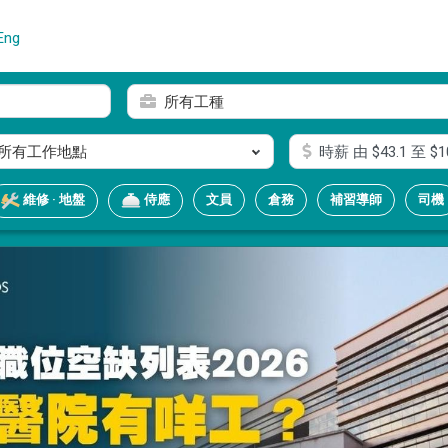
Eng
所有工種
所有工作地點
時薪
由 $
43.1
至 $
1
文員
倉務
補習導師
司機
維修 · 地盤
侍應