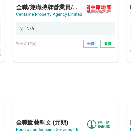
全職/兼職持牌營業員/持牌地產代理 (長沙灣/將軍澳/油塘)
Centaline Property Agency Limited
N/A
刊登於 1日前
全職
兼職
全職園藝科文 (元朗)
Baguio Landscaping Services Ltd.