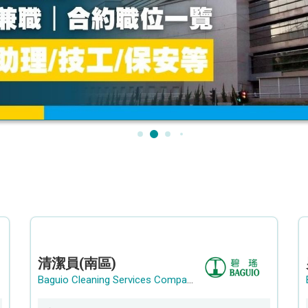
清潔員(南區)
Baguio Cleaning Services Company Limited