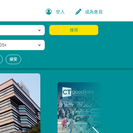
登入
成為會員
搜尋
05+
保安