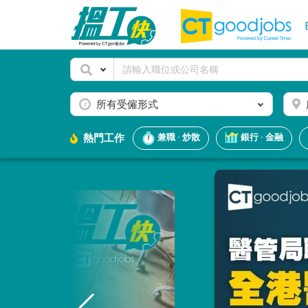
所有受僱形式
熱門工作
兼職 · 炒散
銀行 · 金融