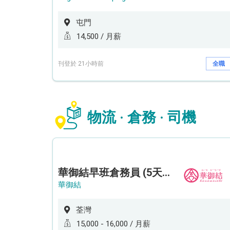
屯門
14,500 / 月薪
刊登於 21小時前
全職
物流 · 倉務 · 司機
華御結早班倉務員 (5天工作週)
華御結
荃灣
15,000 - 16,000 / 月薪