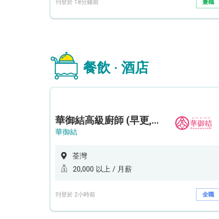
刊登於 18分鐘前
兼職
餐飲 · 酒店
華御結高級廚師 (早更,中央廚房)*底薪可達20k* (5天工作週)
華御結
荃灣
20,000 以上 / 月薪
刊登於 2小時前
全職