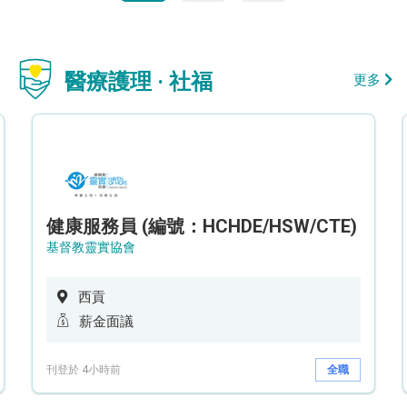
醫療護理 · 社福
更多
健康服務員 (編號：HCHDE/HSW/CTE)
基督教靈實協會
西貢
薪金面議
刊登於 4小時前
全職