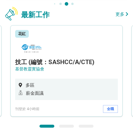
最新工作
更多
花紅
技工 (編號：SASHCC/A/CTE)
基督教靈實協會
多區
薪金面議
刊登於 4小時前
全職