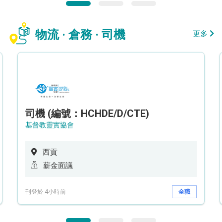
物流 · 倉務 · 司機
更多
司機 (編號：HCHDE/D/CTE)
基督教靈實協會
西貢
薪金面議
刊登於 4小時前
全職