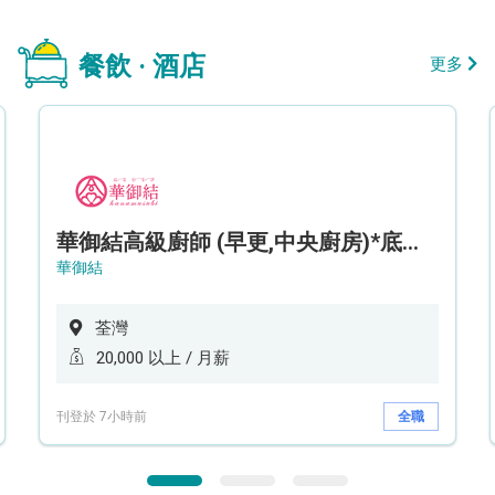
餐飲 · 酒店
更多
華御結高級廚師 (早更,中央廚房)*底薪可達20k* (5天工作週)
華御結
荃灣
20,000 以上 / 月薪
刊登於 7小時前
全職