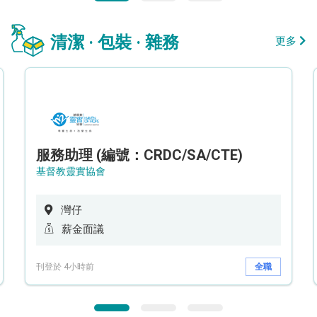
清潔 · 包裝 · 雜務
更多
服務助理 (編號：CRDC/SA/CTE)
基督教靈實協會
灣仔
薪金面議
刊登於 4小時前
全職