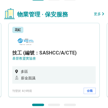
物業管理 · 保安服務
更多
花紅
技工 (編號：SASHCC/A/CTE)
基督教靈實協會
多區
薪金面議
刊登於 4小時前
全職