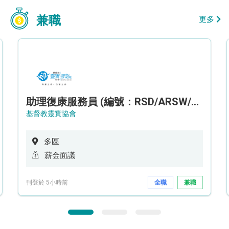
兼職
更多
助理復康服務員 (編號：RSD/ARSW/CTE)
基督教靈實協會
多區
薪金面議
刊登於 5小時前
全職
兼職