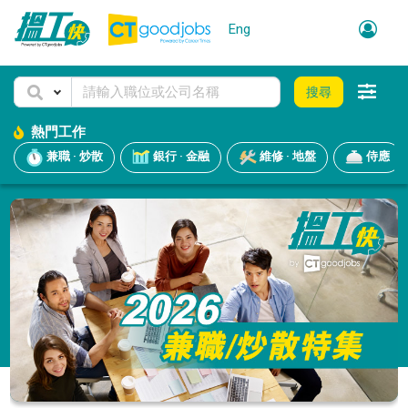
Eng
搜尋
熱門工作
兼職 · 炒散
銀行 · 金融
維修 · 地盤
侍應