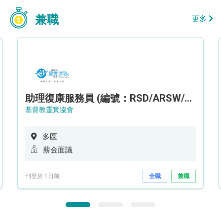
兼職
更多
助理復康服務員 (編號：RSD/ARSW/CTE)
基督教靈實協會
多區
薪金面議
刊登於 1日前
全職
兼職