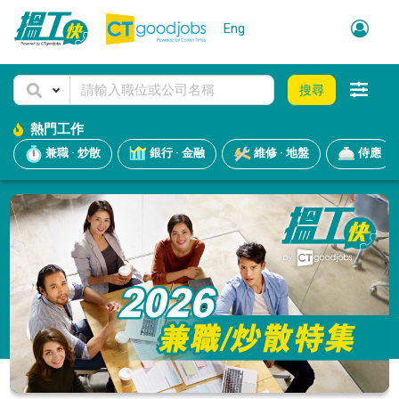
Eng
搜尋
熱門工作
兼職 · 炒散
銀行 · 金融
維修 · 地盤
侍應