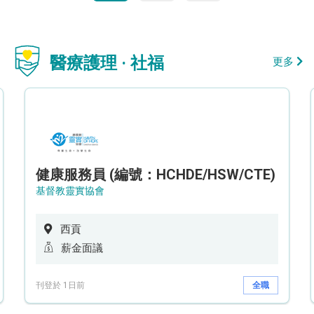
醫療護理 · 社福
更多
健康服務員 (編號：HCHDE/HSW/CTE)
基督教靈實協會
西貢
薪金面議
刊登於 1日前
全職