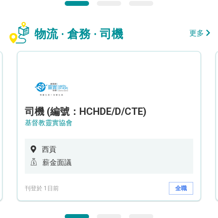
物流 · 倉務 · 司機
更多
司機 (編號：HCHDE/D/CTE)
基督教靈實協會
西貢
薪金面議
刊登於 1日前
全職