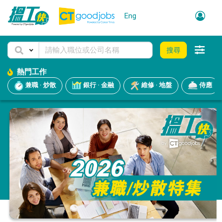
Eng
搜尋
熱門工作
兼職 · 炒散
銀行 · 金融
維修 · 地盤
侍應