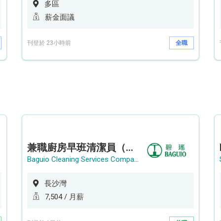
多區
薪金面議
刊登於 23小時前
全職
兼職廚房早班清潔員（長沙灣）
Baguio Cleaning Services Company Limited
長沙灣
7,504 / 月薪