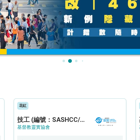
花紅
技工 (編號：SASHCC/A/CTE)
基督教靈實協會