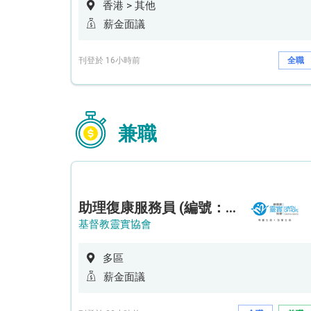
香港 > 其他
薪金面議
刊登於 16小時前
全職
兼職
助理復康服務員 (編號：RSD/ARSW/CTE)
基督教靈實協會
多區
薪金面議