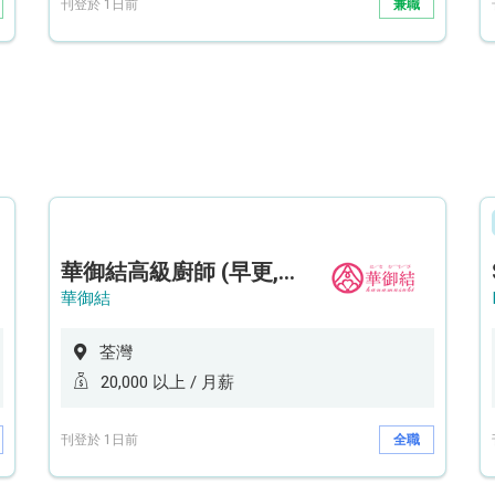
刊登於 1日前
兼職
華御結高級廚師 (早更,中央廚房)*底薪可達20k* (5天工作週)
華御結
荃灣
20,000 以上 / 月薪
刊登於 1日前
全職