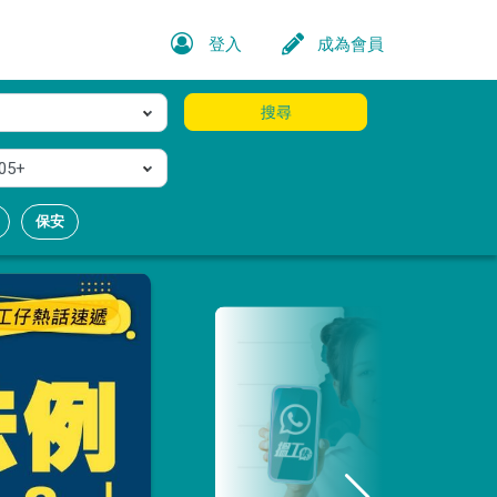
登入
成為會員
搜尋
05+
保安