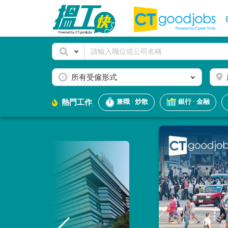
所有受僱形式
熱門工作
兼職 · 炒散
銀行 · 金融