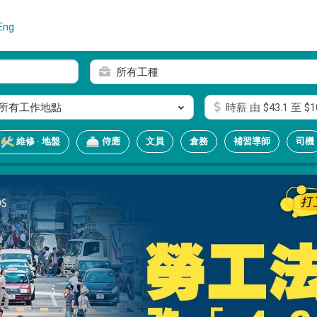
Eng
所有工種
所有工作地點
時薪
由 $
43.1
至 $
1
文員
倉務
補習導師
司機
維修 · 地盤
侍應