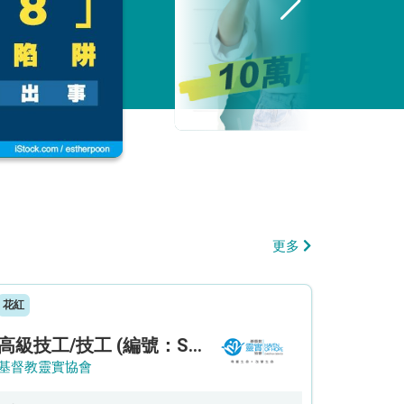
更多
花紅
高級技工/技工 (編號：SSO/FM/A/CTE)
基督教靈實協會