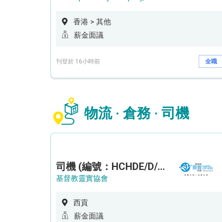
香港 > 其他
薪金面議
刊登於 16小時前
全職
物流 · 倉務 · 司機
司機 (編號：HCHDE/D/CTE)
基督教靈實協會
西貢
薪金面議