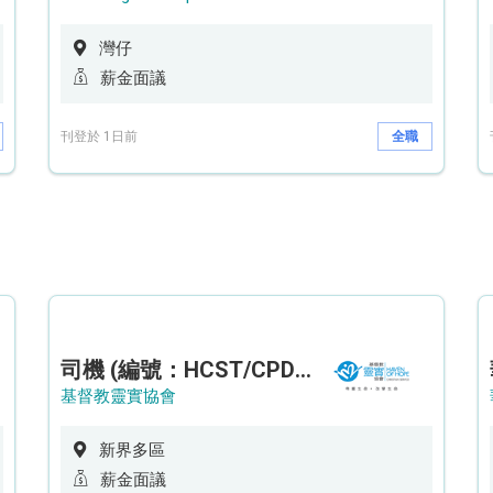
灣仔
薪金面議
刊登於 1日前
全職
司機 (編號：HCST/CPD/CTE)
基督教靈實協會
新界多區
薪金面議