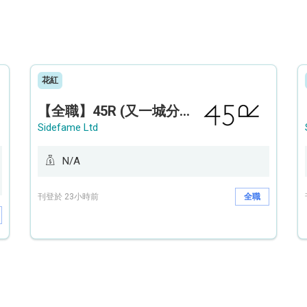
花紅
【全職】45R (又一城分店) Sales Operation Assistant 銷售營運助理【永久保證佣金+新人獎金$3,000】
Sidefame Ltd
N/A
刊登於 23小時前
全職