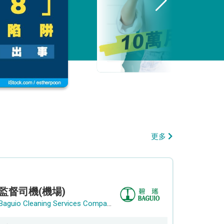
更多
監督司機(機場)
Baguio Cleaning Services Company Limited