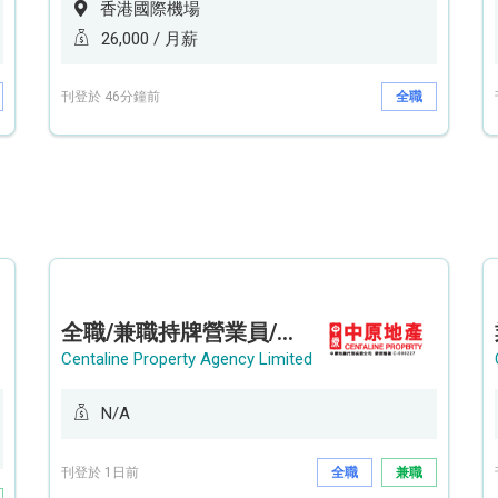
香港國際機場
26,000 / 月薪
刊登於 46分鐘前
全職
全職/兼職持牌營業員/持牌地產代理 (長沙灣/將軍澳/油塘)
Centaline Property Agency Limited
N/A
刊登於 1日前
全職
兼職