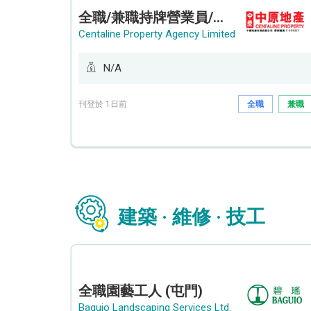
全職/兼職持牌營業員/持牌地產代理 (長沙灣/將軍澳/油塘)
Centaline Property Agency Limited
N/A
刊登於 1日前
全職
兼職
建築 · 維修 · 技工
全職園藝工人 (屯門)
Baguio Landscaping Services Ltd.