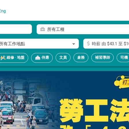
Eng
所有工種
所有工作地點
時薪
由 $
43.1
至 $
1
文員
倉務
補習導師
司機
維修 · 地盤
侍應