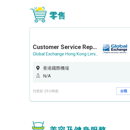
零售
Customer Service Representative (Airport)
Global Exchange Hong Kong Limited
香港國際機場
N/A
刊登於 23小時前
全職