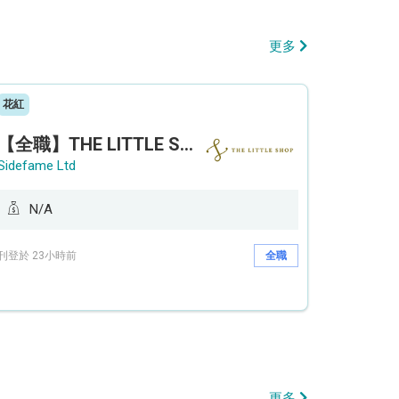
更多
花紅
【全職】THE LITTLE SHOP (利園分店) Sales Operation Assistant 銷售營運助理【永久保證佣金+新人獎金$3,000】
Sidefame Ltd
N/A
刊登於 23小時前
全職
更多