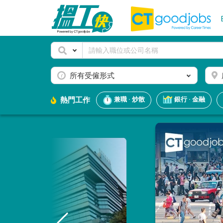
所有受僱形式
熱門工作
兼職 · 炒散
銀行 · 金融