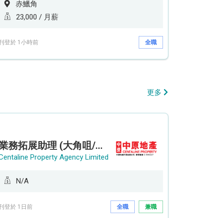
赤鱲角
23,000 / 月薪
刊登於 1小時前
全職
更多
業務拓展助理 (大角咀/荔枝角/九龍塘)
Centaline Property Agency Limited
N/A
刊登於 1日前
全職
兼職