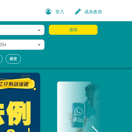
登入
成為會員
搜尋
05+
保安