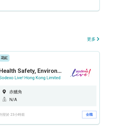
更多
花紅
Health Safety, Environment & Quality Assurance Officer (Maternity cover – 5 months contract)
Sodexo Live! Hong Kong Limited
赤鱲角
N/A
刊登於 23小時前
全職