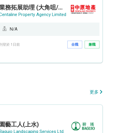
業務拓展助理 (大角咀/荔枝角/九龍塘)
Centaline Property Agency Limited
N/A
刊登於 1日前
全職
兼職
更多
園藝工人(上水)
Baguio Landscaping Services Ltd.