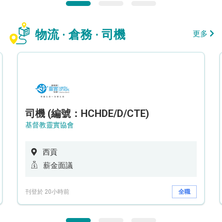
物流 · 倉務 · 司機
更多
司機 (編號：HCHDE/D/CTE)
基督教靈實協會
西貢
薪金面議
刊登於 20小時前
全職