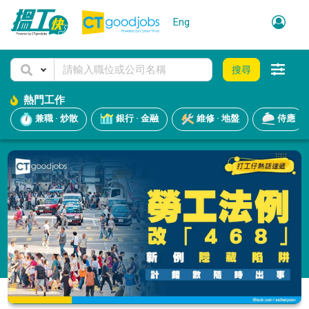
Eng
搜尋
熱門工作
兼職 · 炒散
銀行 · 金融
維修 · 地盤
侍應