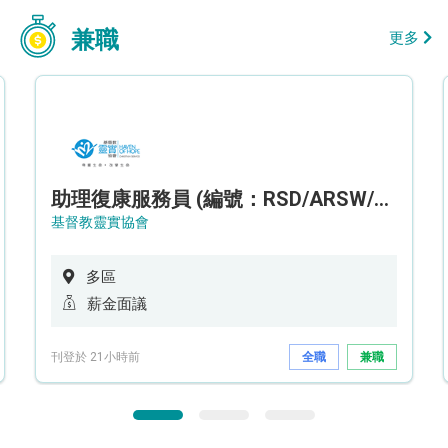
兼職
更多
助理復康服務員 (編號：RSD/ARSW/CTE)
基督教靈實協會
多區
薪金面議
刊登於 21小時前
全職
兼職