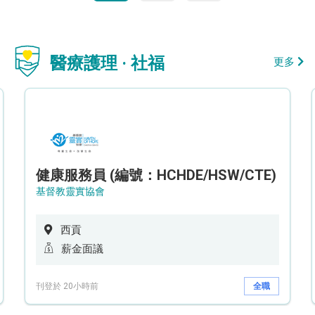
醫療護理 · 社福
更多
健康服務員 (編號：HCHDE/HSW/CTE)
基督教靈實協會
西貢
薪金面議
刊登於 20小時前
全職