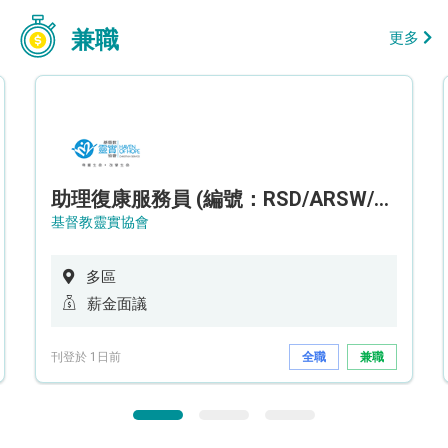
兼職
更多
助理復康服務員 (編號：RSD/ARSW/CTE)
基督教靈實協會
多區
薪金面議
刊登於 1日前
全職
兼職