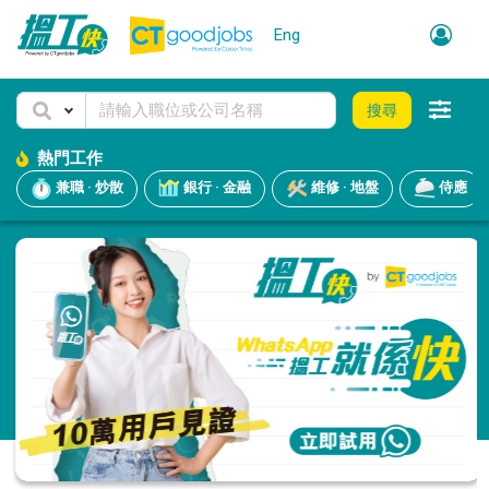
Eng
搜尋
熱門工作
兼職 · 炒散
銀行 · 金融
維修 · 地盤
侍應