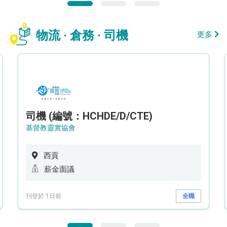
物流 · 倉務 · 司機
更多
司機 (編號：HCHDE/D/CTE)
基督教靈實協會
西貢
薪金面議
刊登於 1日前
全職