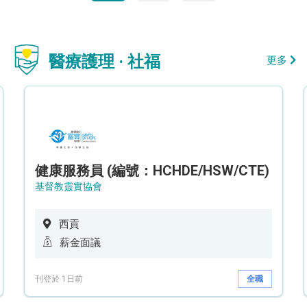
醫療護理 · 社福
更多
健康服務員 (編號：HCHDE/HSW/CTE)
基督教靈實協會
西貢
薪金面議
刊登於 1日前
全職