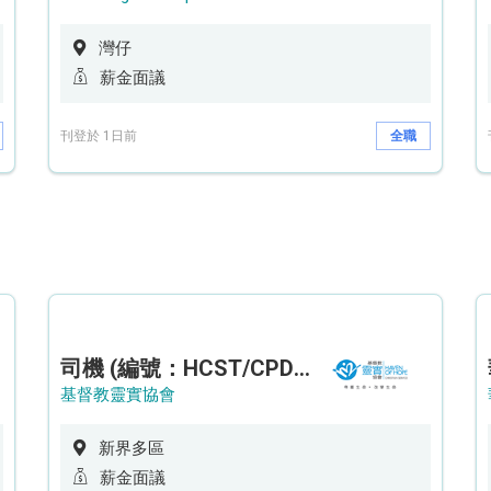
灣仔
薪金面議
刊登於 1日前
全職
司機 (編號：HCST/CPD/CTE)
基督教靈實協會
新界多區
薪金面議