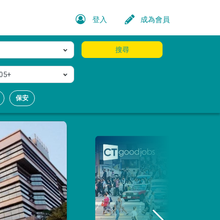
登入
成為會員
搜尋
05+
保安