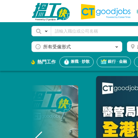
所有受僱形式
熱門工作
兼職 · 炒散
銀行 · 金融