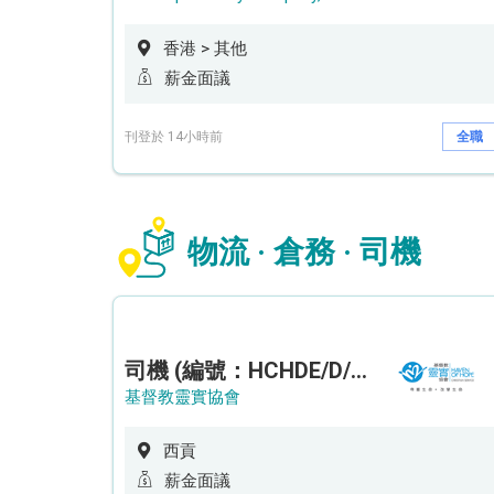
香港 > 其他
薪金面議
刊登於 14小時前
全職
物流 · 倉務 · 司機
司機 (編號：HCHDE/D/CTE)
基督教靈實協會
西貢
薪金面議