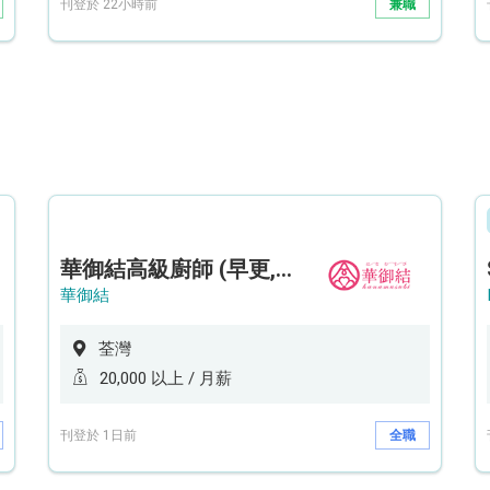
刊登於 22小時前
兼職
華御結高級廚師 (早更,中央廚房)*底薪可達20k* (5天工作週)
華御結
荃灣
20,000 以上 / 月薪
刊登於 1日前
全職