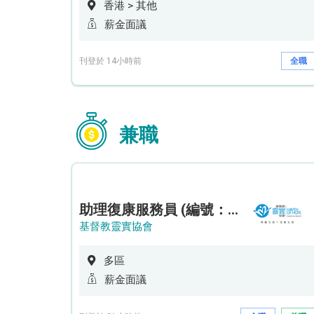
香港 > 其他
薪金面議
刊登於 14小時前
全職
兼職
助理復康服務員 (編號：RSD/ARSW/CTE)
基督教靈實協會
多區
薪金面議