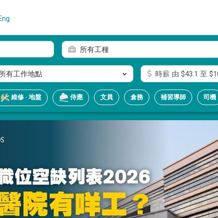
Eng
所有工種
所有工作地點
時薪
由 $
43.1
至 $
1
文員
倉務
補習導師
司機
維修 · 地盤
侍應