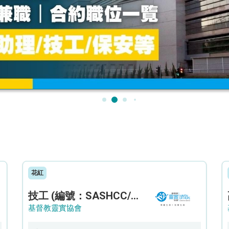
花紅
技工 (編號：SASHCC/A/CTE)
基督教靈實協會