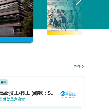
更多
花紅
高級技工/技工 (編號：SSO/FM/A/CTE)
基督教靈實協會