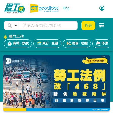
Eng
搜尋
熱門工作
兼職 · 炒散
銀行 · 金融
維修 · 地盤
侍應