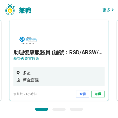
兼職
更多
助理復康服務員 (編號：RSD/ARSW/CTE)
基督教靈實協會
多區
薪金面議
刊登於 21小時前
全職
兼職