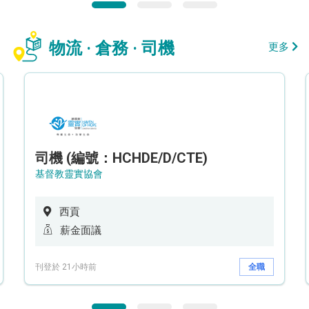
物流 · 倉務 · 司機
更多
司機 (編號：HCHDE/D/CTE)
基督教靈實協會
西貢
薪金面議
刊登於 21小時前
全職