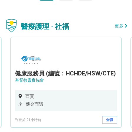
醫療護理 · 社福
更多
健康服務員 (編號：HCHDE/HSW/CTE)
基督教靈實協會
西貢
薪金面議
刊登於 21小時前
全職