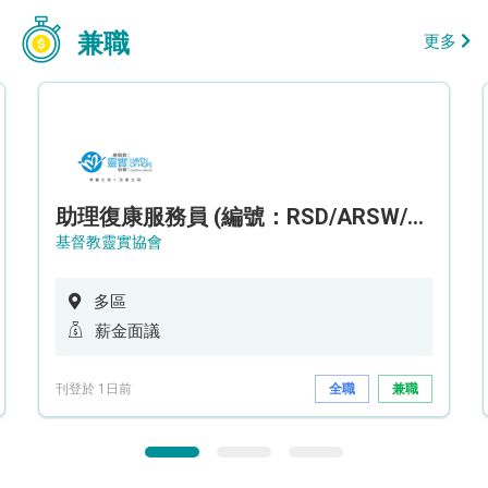
兼職
更多
助理復康服務員 (編號：RSD/ARSW/CTE)
基督教靈實協會
多區
薪金面議
刊登於 1日前
全職
兼職