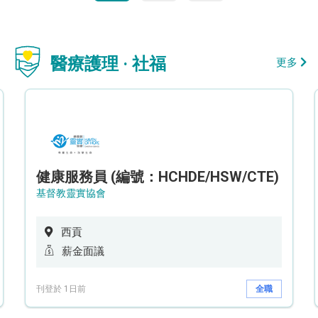
醫療護理 · 社福
更多
健康服務員 (編號：HCHDE/HSW/CTE)
基督教靈實協會
西貢
薪金面議
刊登於 1日前
全職