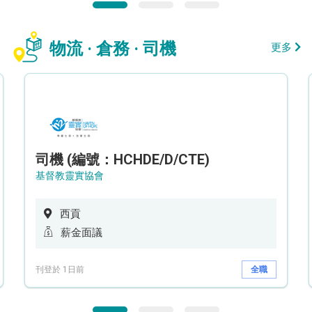
物流 · 倉務 · 司機
更多
司機 (編號：HCHDE/D/CTE)
基督教靈實協會
西貢
薪金面議
刊登於 1日前
全職