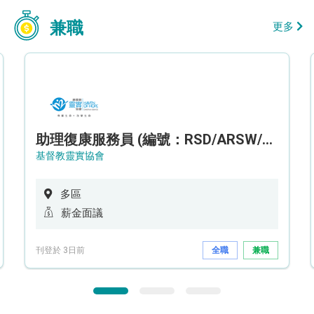
兼職
更多
助理復康服務員 (編號：RSD/ARSW/CTE)
基督教靈實協會
多區
薪金面議
刊登於 3日前
全職
兼職