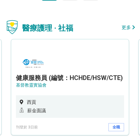
醫療護理 · 社福
更多
健康服務員 (編號：HCHDE/HSW/CTE)
基督教靈實協會
西貢
薪金面議
刊登於 3日前
全職