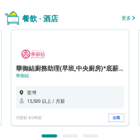
餐飲 · 酒店
更多
華御結廚務助理(早班,中央廚房)*底薪可達$15.5k* (5天工作週)
華御結
荃灣
15,500 以上 / 月薪
刊登於 4小時前
全職