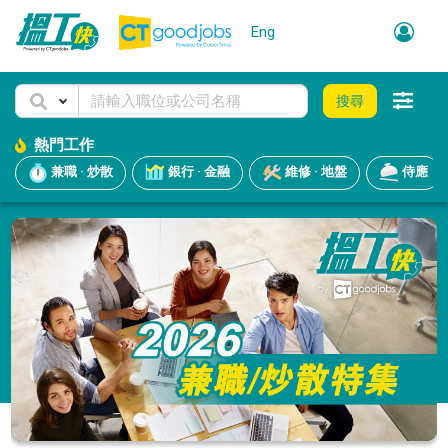
Eng
搜尋
熱門工作
兼職 · 炒散
銀行 · 金融
維修 · 地盤
侍應