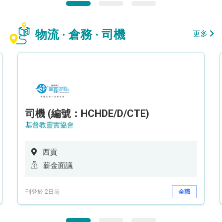
物流 · 倉務 · 司機
更多
司機 (編號：HCHDE/D/CTE)
基督教靈實協會
西貢
薪金面議
刊登於 2日前
全職