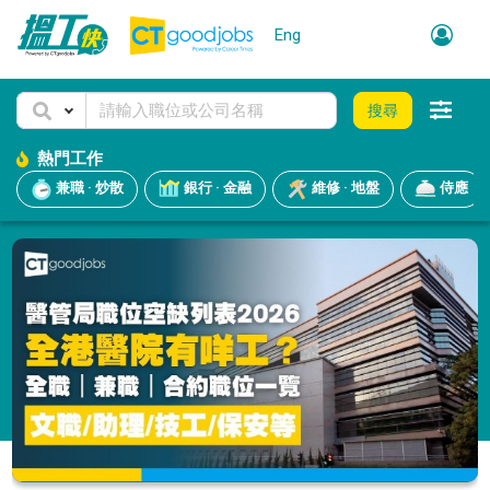
Eng
搜尋
熱門工作
兼職 · 炒散
銀行 · 金融
維修 · 地盤
侍應