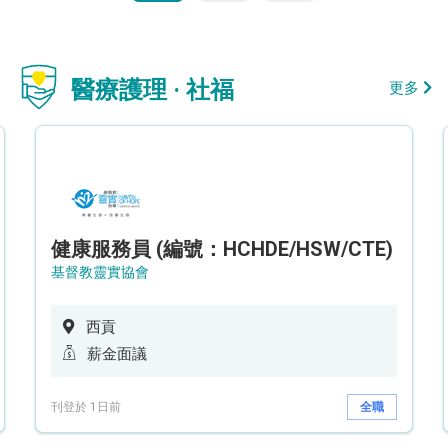
醫療護理 · 社福
更多
健康服務員 (編號：HCHDE/HSW/CTE)
基督教靈實協會
西貢
薪金面議
刊登於 1日前
全職