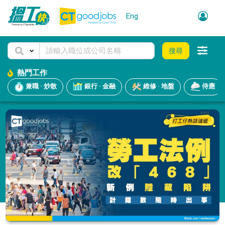
Eng
搜尋
熱門工作
兼職 · 炒散
銀行 · 金融
維修 · 地盤
侍應