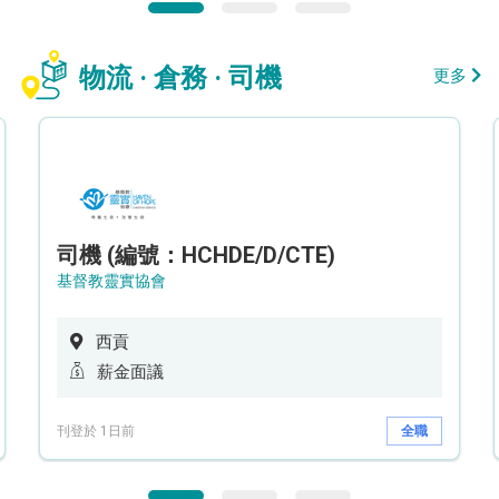
物流 · 倉務 · 司機
更多
司機 (編號：HCHDE/D/CTE)
基督教靈實協會
西貢
薪金面議
刊登於 1日前
全職