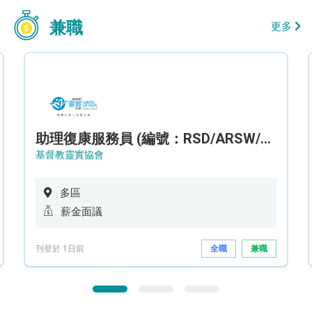
兼職
更多
助理復康服務員 (編號：RSD/ARSW/CTE)
基督教靈實協會
多區
薪金面議
刊登於 1日前
全職
兼職