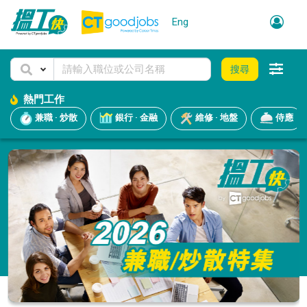
Eng
搜尋
熱門工作
兼職 · 炒散
銀行 · 金融
維修 · 地盤
侍應