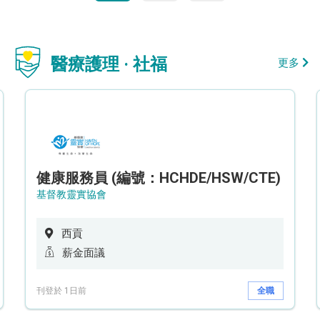
醫療護理 · 社福
更多
健康服務員 (編號：HCHDE/HSW/CTE)
基督教靈實協會
西貢
薪金面議
刊登於 1日前
全職