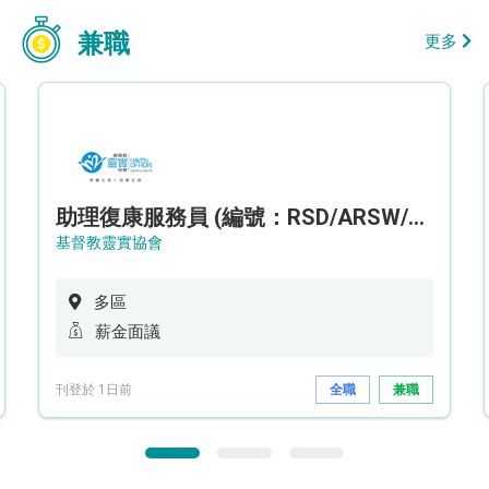
兼職
更多
助理復康服務員 (編號：RSD/ARSW/CTE)
基督教靈實協會
多區
薪金面議
刊登於 1日前
全職
兼職