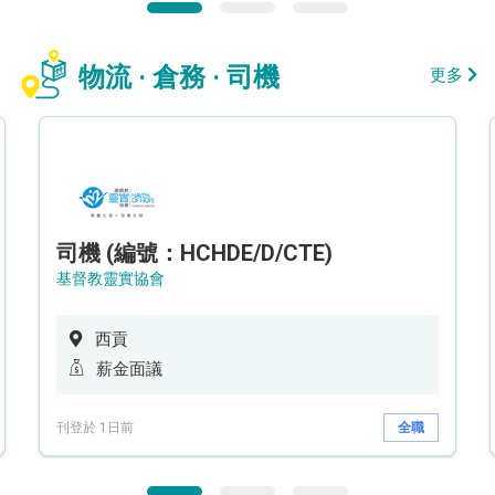
物流 · 倉務 · 司機
更多
司機 (編號：HCHDE/D/CTE)
基督教靈實協會
西貢
薪金面議
刊登於 1日前
全職