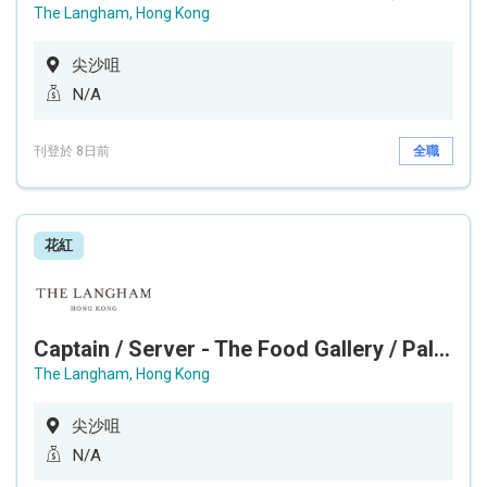
The Langham, Hong Kong
尖沙咀
N/A
刊登於 8日前
全職
花紅
Captain / Server - The Food Gallery / Palm Court
The Langham, Hong Kong
尖沙咀
N/A