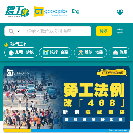
Eng
搜尋
熱門工作
兼職 · 炒散
銀行 · 金融
維修 · 地盤
侍應