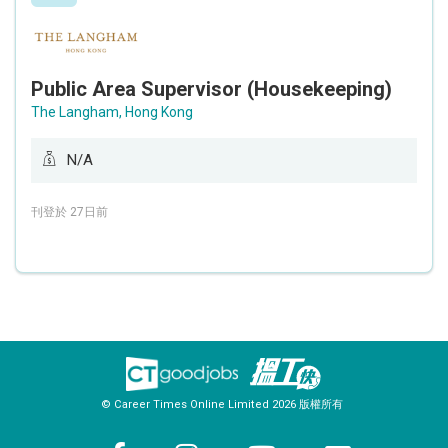
Public Area Supervisor (Housekeeping)
The Langham, Hong Kong
N/A
刊登於 27日前
© Career Times Online Limited 2026 版權所有