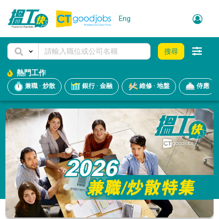
Eng
搜尋
熱門工作
兼職 · 炒散
銀行 · 金融
維修 · 地盤
侍應