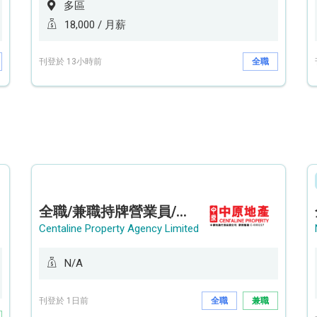
多區
18,000 / 月薪
刊登於 13小時前
全職
全職/兼職持牌營業員/持牌地產代理 (貝沙灣/薄扶林/山頂南)
Centaline Property Agency Limited
N/A
刊登於 1日前
全職
兼職