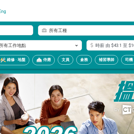
Eng
所有工種
所有工作地點
時薪
由 $
43.1
至 $
1
文員
倉務
補習導師
司機
維修 · 地盤
侍應