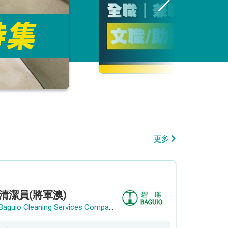
更多
清潔員(將軍澳)
Baguio Cleaning Services Company Limited