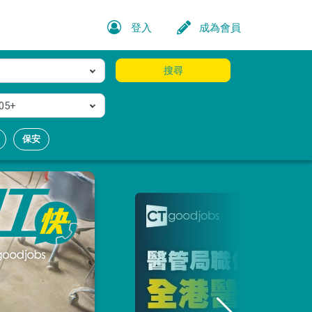
登入
成為會員
搜尋
05+
保安