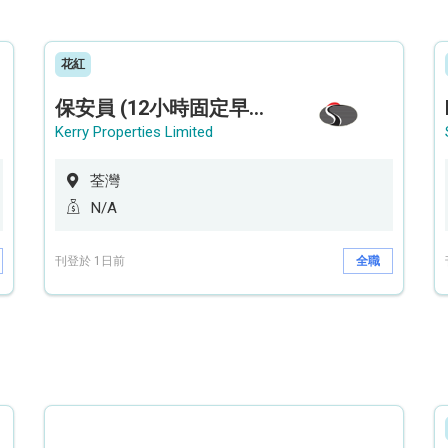
花紅
保安員 (12小時固定早更/夜更) (荃灣深井住宅|設穿梭巴士)
Kerry Properties Limited
荃灣
N/A
刊登於 1日前
全職