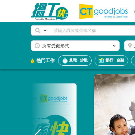
所有受僱形式
熱門工作
兼職 · 炒散
銀行 · 金融