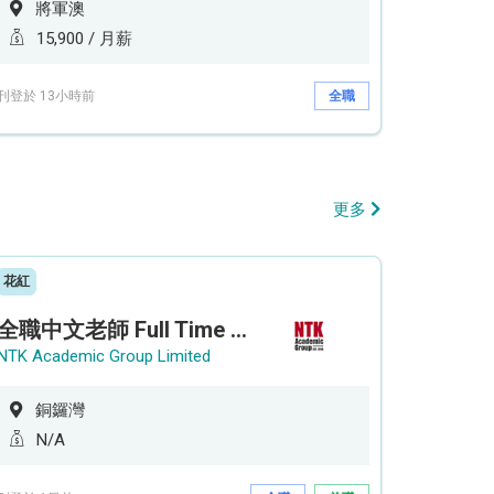
將軍澳
15,900 / 月薪
刊登於 13小時前
全職
更多
花紅
全職中文老師 Full Time Chinese Teacher
NTK Academic Group Limited
銅鑼灣
N/A