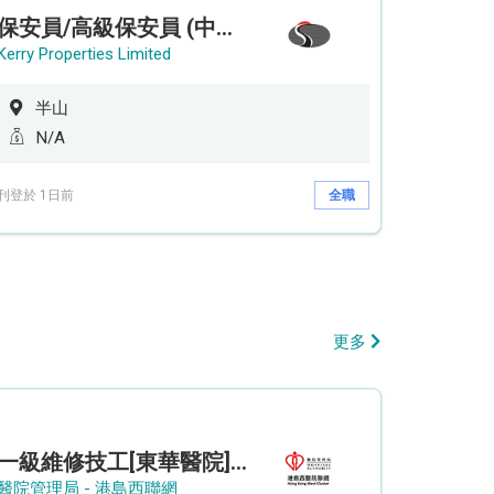
保安員/高級保安員 (中環半山住宅 - 9/12小時)
Kerry Properties Limited
半山
N/A
刊登於 1日前
全職
更多
一級維修技工[東華醫院] - (參考編號: HKIC202608103)
醫院管理局 - 港島西聯網