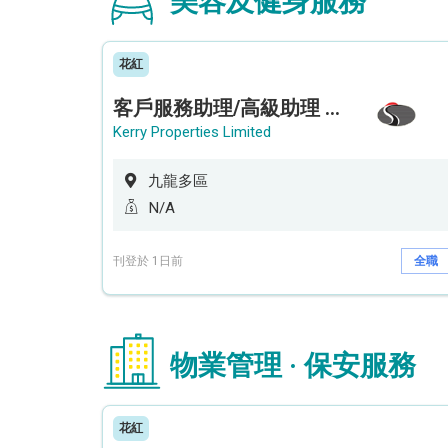
美容及健身服務
花紅
客戶服務助理/高級助理 (何文田住宅)
Kerry Properties Limited
九龍多區
N/A
刊登於 1日前
全職
物業管理 · 保安服務
花紅