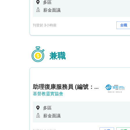
多區
薪金面議
刊登於 3小時前
全職
兼職
助理復康服務員 (編號：RSD/ARSW/CTE)
基督教靈實協會
多區
薪金面議