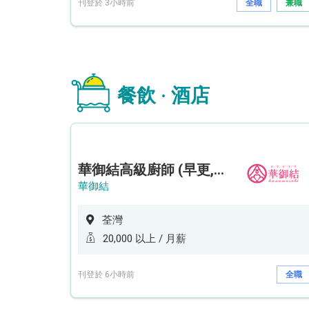
刊登於 3小時前
全職
兼職
餐飲 · 酒店
華御結高級廚師 (早更,中央廚房)*底薪可達20k* (5天工作週)
華御結
荃灣
20,000 以上 / 月薪
刊登於 6小時前
全職