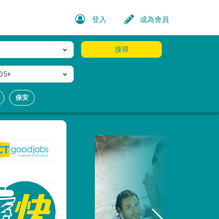
登入
成為會員
搜尋
05+
保安