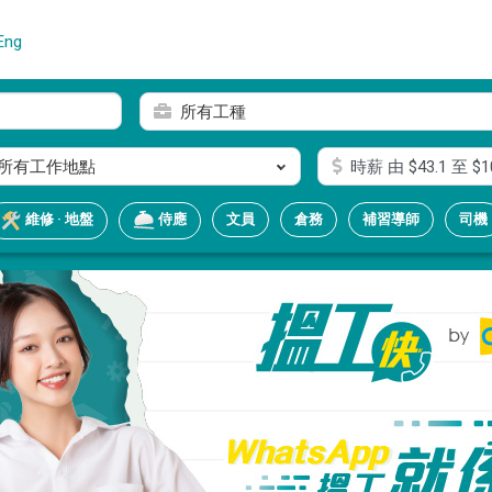
Eng
所有工種
所有工作地點
時薪
由 $
43.1
至 $
1
文員
倉務
補習導師
司機
維修 · 地盤
侍應