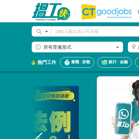
所有受僱形式
熱門工作
兼職 · 炒散
銀行 · 金融