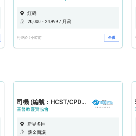
紅磡
20,000 - 24,999 / 月薪
刊登於 9小時前
全職
司機 (編號：HCST/CPD/CTE)
基督教靈實協會
新界多區
薪金面議