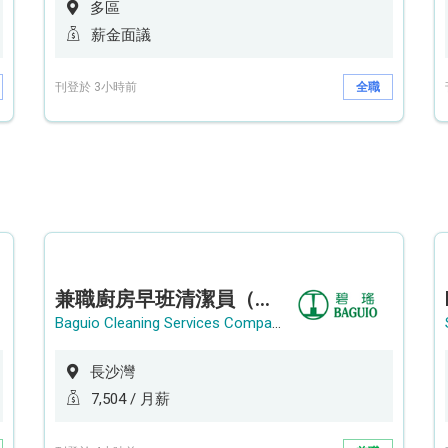
多區
薪金面議
刊登於 3小時前
全職
兼職廚房早班清潔員（長沙灣）
Baguio Cleaning Services Company Limited
長沙灣
7,504 / 月薪