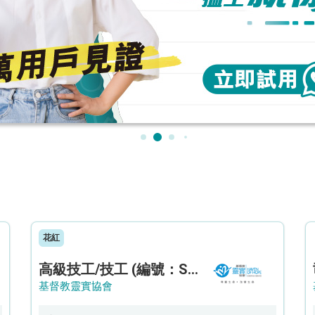
花紅
高級技工/技工 (編號：SSO/FM/A/CTE)
基督教靈實協會