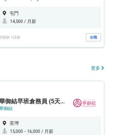
屯門
14,500 / 月薪
刊登於 1日前
全職
更多
華御結早班倉務員 (5天工作週)
華御結
荃灣
15,000 - 16,000 / 月薪