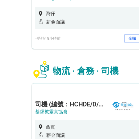
灣仔
薪金面議
刊登於 8小時前
全職
物流 · 倉務 · 司機
司機 (編號：HCHDE/D/CTE)
基督教靈實協會
西貢
薪金面議