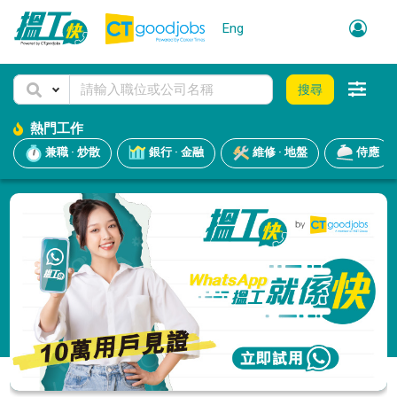
Eng
搜尋
熱門工作
兼職 · 炒散
銀行 · 金融
維修 · 地盤
侍應