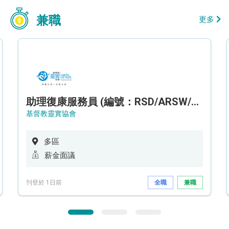
兼職
更多
助理復康服務員 (編號：RSD/ARSW/CTE)
基督教靈實協會
多區
薪金面議
刊登於 1日前
全職
兼職