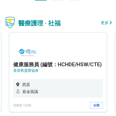
醫療護理 · 社福
更多
健康服務員 (編號：HCHDE/HSW/CTE)
基督教靈實協會
西貢
薪金面議
刊登於 1日前
全職