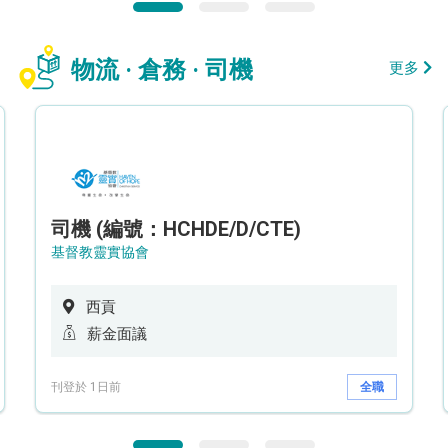
物流 · 倉務 · 司機
更多
司機 (編號：HCHDE/D/CTE)
基督教靈實協會
西貢
薪金面議
刊登於 1日前
全職