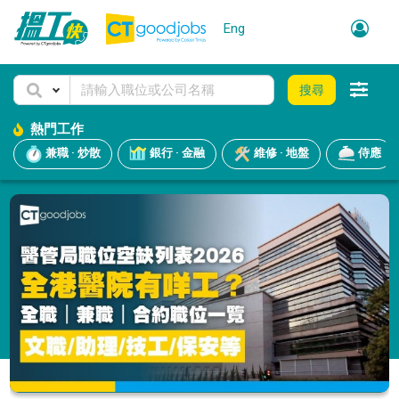
Eng
搜尋
熱門工作
兼職 · 炒散
銀行 · 金融
維修 · 地盤
侍應