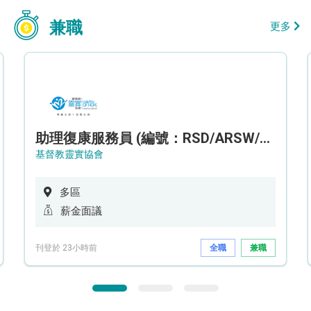
兼職
更多
助理復康服務員 (編號：RSD/ARSW/CTE)
基督教靈實協會
多區
薪金面議
刊登於 23小時前
全職
兼職