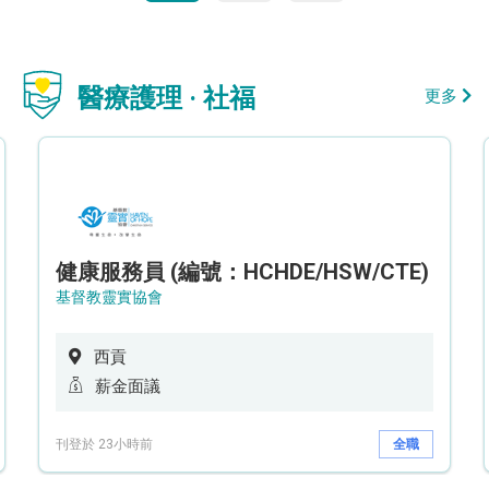
醫療護理 · 社福
更多
健康服務員 (編號：HCHDE/HSW/CTE)
基督教靈實協會
西貢
薪金面議
刊登於 23小時前
全職