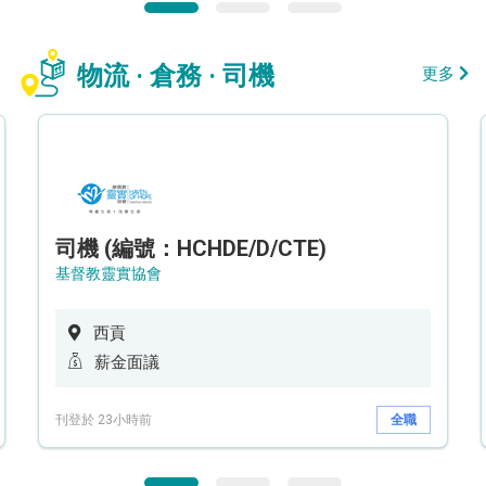
物流 · 倉務 · 司機
更多
司機 (編號：HCHDE/D/CTE)
基督教靈實協會
西貢
薪金面議
刊登於 23小時前
全職