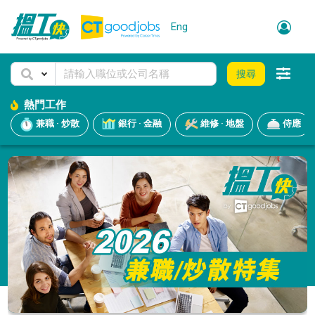
Eng
搜尋
熱門工作
兼職 · 炒散
銀行 · 金融
維修 · 地盤
侍應