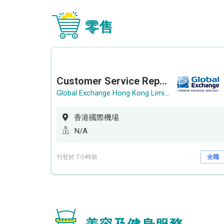
零售
Customer Service Representative (Airport)
Global Exchange Hong Kong Limited
香港國際機場
N/A
刊登於 7小時前
全職