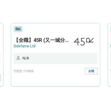
花紅
【全職】45R (又一城分店) Sales Operation Assistant 銷售營運助理【永久保證佣金+新人獎金$3,000】
Sidefame Ltd
N/A
刊登於 7小時前
全職