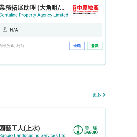
業務拓展助理 (大角咀/荔枝角/九龍塘)
Centaline Property Agency Limited
N/A
刊登於 8小時前
全職
兼職
更多
園藝工人(上水)
Baguio Landscaping Services Ltd.