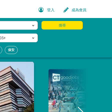
登入
成為會員
搜尋
05+
保安