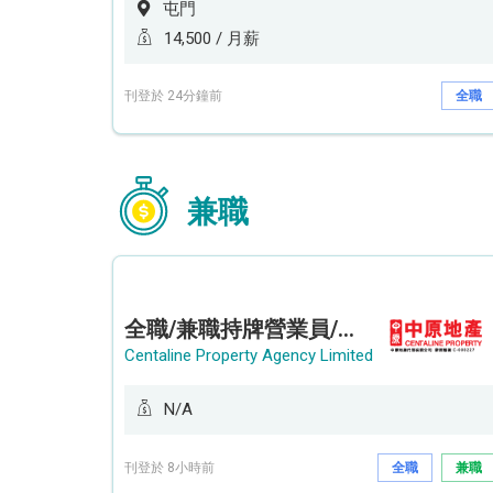
屯門
14,500 / 月薪
刊登於 24分鐘前
全職
兼職
全職/兼職持牌營業員/持牌地產代理 (長沙灣/將軍澳/油塘)
Centaline Property Agency Limited
N/A
刊登於 8小時前
全職
兼職