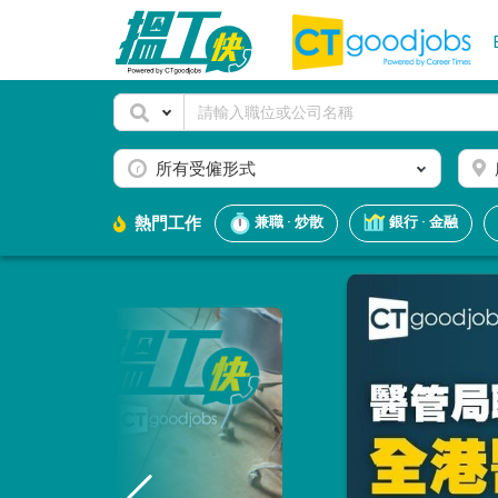
所有受僱形式
熱門工作
兼職 · 炒散
銀行 · 金融