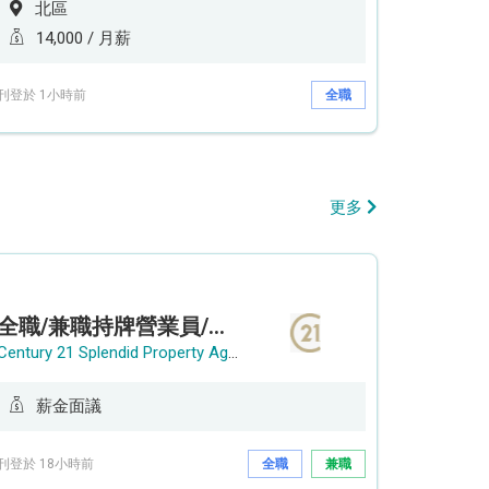
北區
14,000 / 月薪
刊登於 1小時前
全職
更多
全職/兼職持牌營業員/持牌地產代理
Century 21 Splendid Property Agency
薪金面議
刊登於 18小時前
全職
兼職