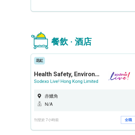
餐飲 · 酒店
花紅
Health Safety, Environment & Quality Assurance Officer (Maternity cover – 5 months contract)
Sodexo Live! Hong Kong Limited
赤鱲角
N/A
刊登於 7小時前
全職