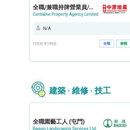
全職/兼職持牌營業員/持牌地產代理 (長沙灣/將軍澳/油塘)
Centaline Property Agency Limited
N/A
刊登於 8小時前
全職
兼職
建築 · 維修 · 技工
全職園藝工人 (屯門)
Baguio Landscaping Services Ltd.