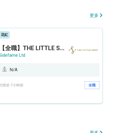
更多
花紅
【全職】THE LITTLE SHOP (利園分店) Sales Operation Assistant 銷售營運助理【永久保證佣金+新人獎金$3,000】
Sidefame Ltd
N/A
刊登於 7小時前
全職
更多