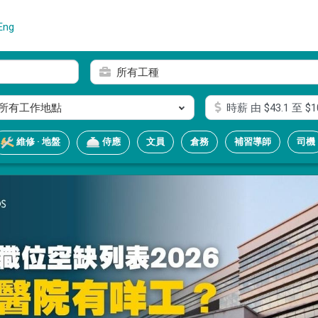
Eng
所有工種
所有工作地點
時薪
由 $
43.1
至 $
1
文員
倉務
補習導師
司機
維修 · 地盤
侍應