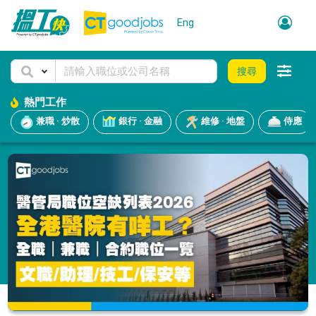
Eng
搜尋
熱門工作
兼職 · 炒散
銀行 · 金融
維修 · 地盤
侍應