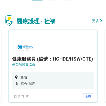
醫療護理 · 社福
更多
健康服務員 (編號：HCHDE/HSW/CTE)
基督教靈實協會
西貢
薪金面議
刊登於 2日前
全職