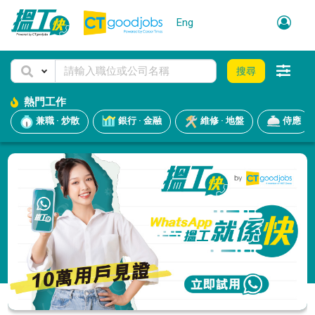
Eng
搜尋
熱門工作
兼職 · 炒散
銀行 · 金融
維修 · 地盤
侍應