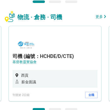
物流 · 倉務 · 司機
更多
司機 (編號：HCHDE/D/CTE)
基督教靈實協會
西貢
薪金面議
刊登於 2日前
全職