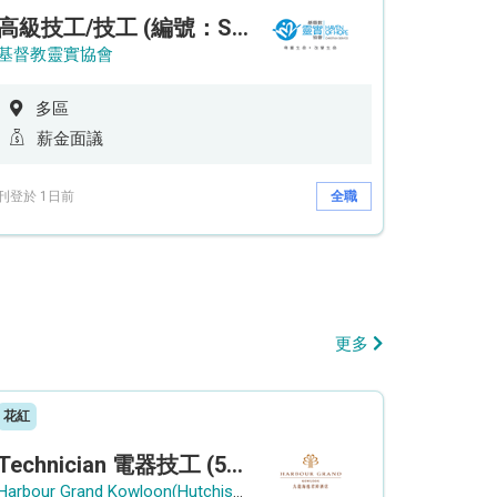
高級技工/技工 (編號：SSO/FM/A/CTE)
基督教靈實協會
多區
薪金面議
刊登於 1日前
全職
更多
花紅
Technician 電器技工 (5-Day Work Week)
Harbour Grand Kowloon(Hutchison Hotel Hong Kong Limited)