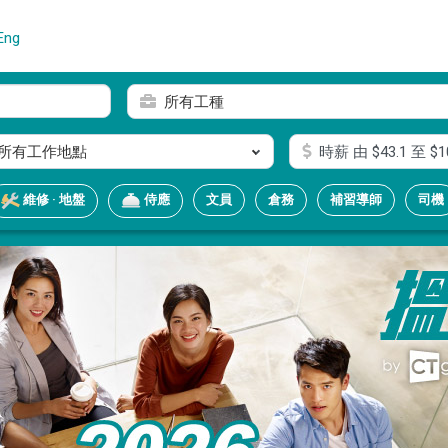
Eng
所有工種
所有工作地點
時薪
由 $
43.1
至 $
1
文員
倉務
補習導師
司機
維修 · 地盤
侍應