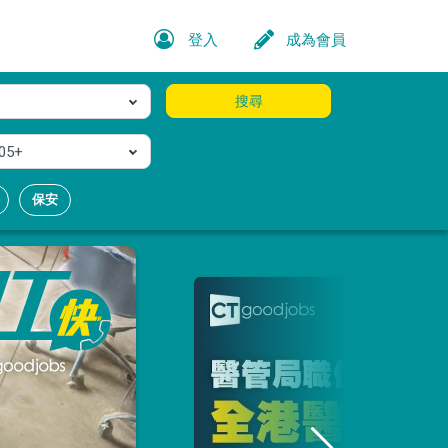
登入
成為會員
搜尋
05+
保安