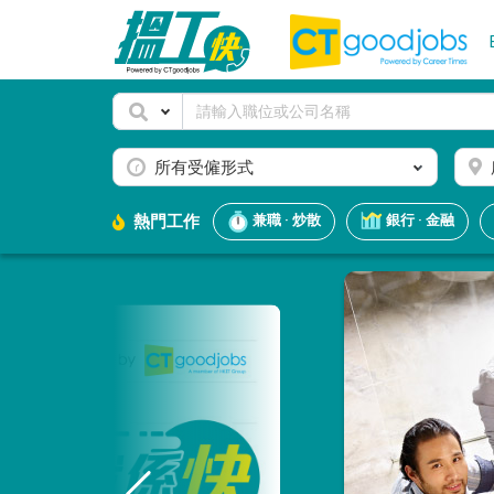
所有受僱形式
熱門工作
兼職 · 炒散
銀行 · 金融