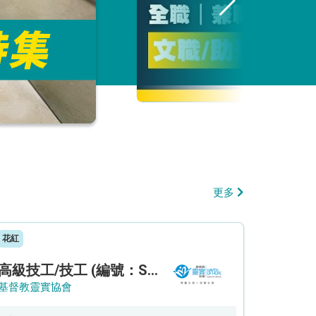
更多
花紅
高級技工/技工 (編號：SSO/FM/A/CTE)
基督教靈實協會