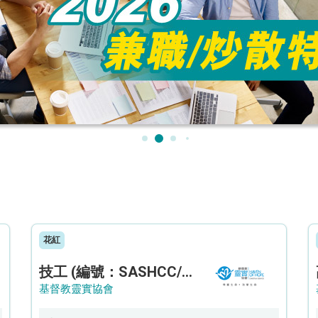
花紅
技工 (編號：SASHCC/A/CTE)
基督教靈實協會