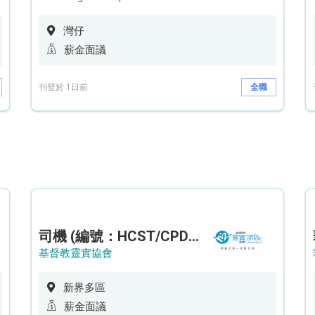
灣仔
薪金面議
刊登於 1日前
全職
司機 (編號：HCST/CPD/CTE)
基督教靈實協會
新界多區
薪金面議