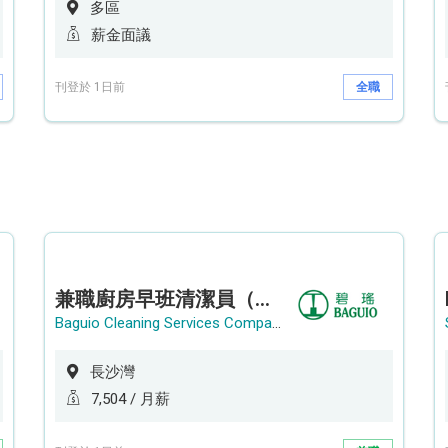
多區
薪金面議
刊登於 1日前
全職
兼職廚房早班清潔員（長沙灣）
Baguio Cleaning Services Company Limited
長沙灣
7,504 / 月薪