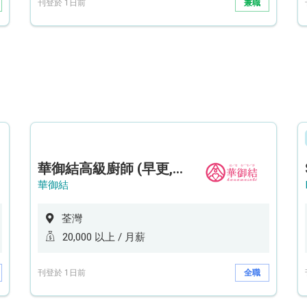
刊登於 1日前
兼職
華御結高級廚師 (早更,中央廚房)*底薪可達20k* (5天工作週)
華御結
荃灣
20,000 以上 / 月薪
刊登於 1日前
全職