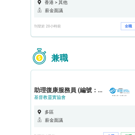
香港 > 其他
薪金面議
刊登於 20小時前
全職
兼職
助理復康服務員 (編號：RSD/ARSW/CTE)
基督教靈實協會
多區
薪金面議