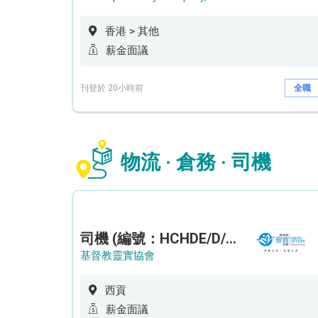
香港 > 其他
薪金面議
刊登於 20小時前
全職
物流 · 倉務 · 司機
司機 (編號：HCHDE/D/CTE)
基督教靈實協會
西貢
薪金面議