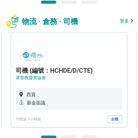
物流 · 倉務 · 司機
更多
司機 (編號：HCHDE/D/CTE)
基督教靈實協會
西貢
薪金面議
刊登於 7小時前
全職