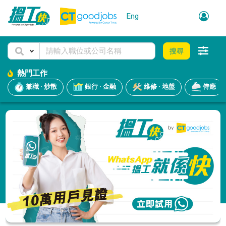
Eng
搜尋
熱門工作
兼職 · 炒散
銀行 · 金融
維修 · 地盤
侍應