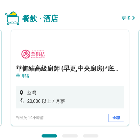
餐飲 · 酒店
更多
華御結高級廚師 (早更,中央廚房)*底薪可達20k* (5天工作週)
華御結
荃灣
20,000 以上 / 月薪
刊登於 10小時前
全職