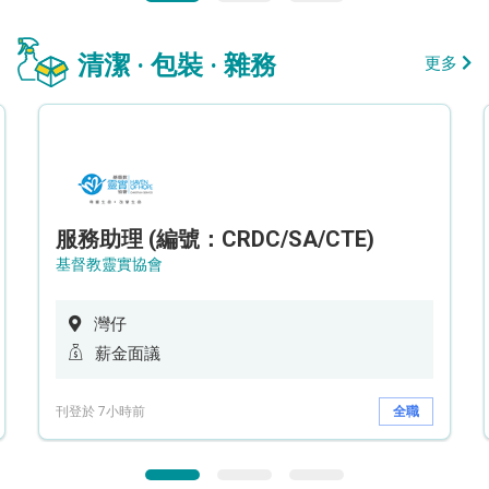
清潔 · 包裝 · 雜務
更多
服務助理 (編號：CRDC/SA/CTE)
基督教靈實協會
灣仔
薪金面議
刊登於 7小時前
全職