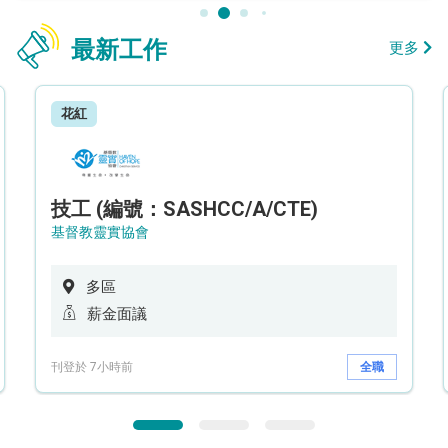
最新工作
更多
花紅
技工 (編號：SASHCC/A/CTE)
基督教靈實協會
多區
薪金面議
刊登於 7小時前
全職