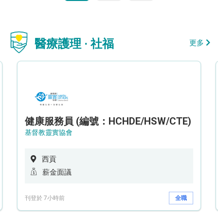
醫療護理 · 社福
更多
健康服務員 (編號：HCHDE/HSW/CTE)
基督教靈實協會
西貢
薪金面議
刊登於 7小時前
全職