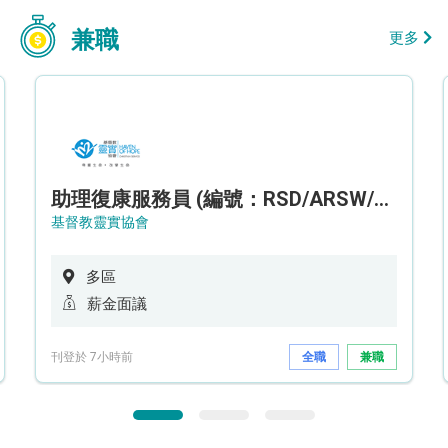
兼職
更多
助理復康服務員 (編號：RSD/ARSW/CTE)
基督教靈實協會
多區
薪金面議
刊登於 7小時前
全職
兼職